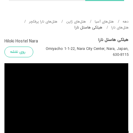
دهه
هتل‌های آسيا
هتل‌های ژاپن
هتل‌های نارا پرفکچر
هیلکی هاستل نارا
هتل‌های نارا
هیلکی هاستل نارا
Hiloki Hostel Nara
Omiyacho 1-1-22, Nara City Center, Nara, Japan,
روی نقشه
630-8115