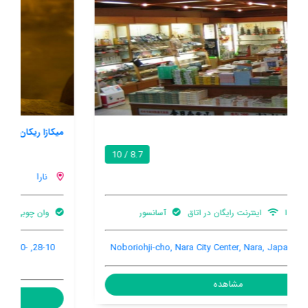
میکازا ریکان
9.2 / 10
نارا
وان چوبی بزرگ
اینترنت رایگان در اتاق
تهویه کننده هوا
28-10, Kawakamicho, Nara City Center, Nara, Japan, 630-
8202
مشاهده