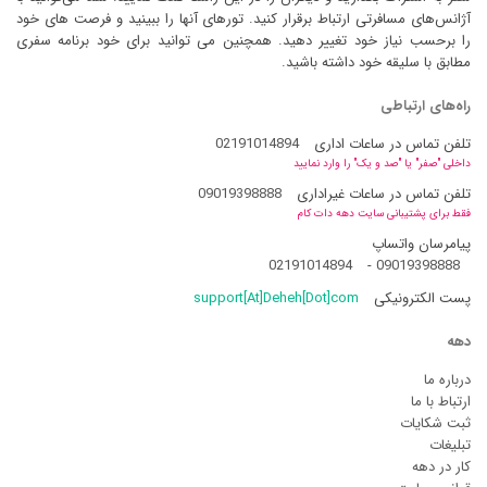
آژانس‌های مسافرتی ارتباط برقرار کنید. تورهای آنها را ببینید و فرصت های خود
را برحسب نیاز خود تغییر دهید. همچنین می توانید برای خود برنامه سفری
مطابق با سلیقه خود داشته باشید.
راه‌های ارتباطی
تلفن تماس در ساعات اداری
02191014894
داخلی "صفر" یا "صد و یک" را وارد نمایید
تلفن تماس در ساعات غیراداری
09019398888
فقط برای پشتیبانی سایت دهه دات کام
پیامرسان واتساپ
02191014894
-
09019398888
پست الکترونیکی
support[At]Deheh[Dot]com
دهه
درباره ما
ارتباط با ما
ثبت شکایات
تبلیغات
کار در دهه