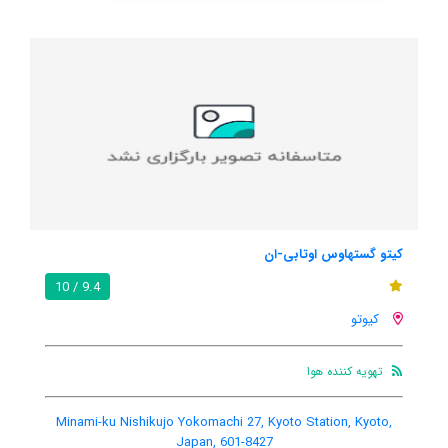
ان
آپارتمان هتو این یامازاکیچ2
9.4 / 10
کیوتو
هنوز اطلاعات کاملی توسط کاربر
360 Yamazakicho, Higashiyama, Kyoto, Japan, 605-0841
Minami-ku Nishikujo Yokomachi 27, Ky
Japan, 601-8427