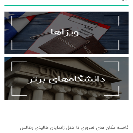
فاصله مکان های ضروری تا هتل زانمایان هالیدی رنتالس