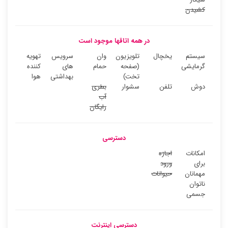
کشیدن
در همه اتاقها موجود است
سیستم
یخچال
تلویزیون
وان
سرویس
تهویه
گرمایشی
(صفحه
حمام
های
کننده
تخت)
بهداشتی
هوا
دوش
تلفن
سشوار
بطری
آب
رایگان
دسترسی
امکانات
اجازه
برای
ورود
مهمانان
حیوانات
ناتوان
جسمی
دسترسی اینترنت