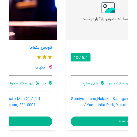
ناویس یکهاما
8.5 / 10
یکهاما
بار
تهویه کننده هوا
اینترنت رایگان در اتاق
1-1, Shinko-2 Chome, Naka-Ku, Minato Mirai21 /
Sakuragicho, Yokohama, Japan, 231-0001
مشاهده