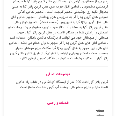
پذیرایی از مسافرین گرامی در روف گاردن هتل گرین پلازا گرا با سیستم
گرمایشی مخصوص ، تمامی اتاق خواب های هتل گرین پلازا گرا به مینی
یخچال نگهداری نوشیدنی تجهیز گردیده است ، تجهیز تمامی اماکن
عمومی هتل گرین پلازا گرا به سرویس های بهداشتی ، تجهیز تمامی اتاق
های هتل گرین پلازا گرا به تلویزیون (صفحه تخت) ، تجهیز دوش های
هتل گرین پلازا گرا به هشدار آب داغ سرد ، تهویه مطبوع جهت ایجاد دمای
آسایش و آرامش شما در هنگام اقامت در هتل گرین پلازا گرا ، جهت
میزبانی از میهمانان خود می توانید از پارکینگ ماشین رایگان استفاده کنید
، تمامی اتاق های هتل گرین پلازا گرا مجهز به وان حمام می باشد ، تمامی
اتاق های این مجهز به هتل گرین پلازا گرا امکانات برای مهمانان ناتوان
جسمی است ، امکان برقراری ارتباط با اتاق دیگر از طریق تلفن هتل گرین
پلازا گرای ، امکان درخواست سشوار در هنگام تحویل گرفتن اتاق ،
توضیحات اضافی
گرین پلازا گورا فقط 200 متر از ایستگاه کوئنکامی در طناب راه هاکون
فاصله دارد و دارای حمام های چشمه آب گرم و خدمات ماساژ است.
خدمات و راحتی
منطقه
سیگار