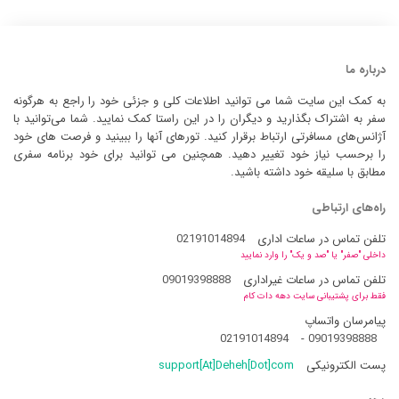
درباره ما
به کمک این سایت شما می توانید اطلاعات کلی و جزئی خود را راجع به هرگونه
سفر به اشتراک بگذارید و دیگران را در این راستا کمک نمایید. شما می‌توانید با
آژانس‌های مسافرتی ارتباط برقرار کنید. تورهای آنها را ببینید و فرصت های خود
را برحسب نیاز خود تغییر دهید. همچنین می توانید برای خود برنامه سفری
مطابق با سلیقه خود داشته باشید.
راه‌های ارتباطی
تلفن تماس در ساعات اداری
02191014894
داخلی "صفر" یا "صد و یک" را وارد نمایید
تلفن تماس در ساعات غیراداری
09019398888
فقط برای پشتیبانی سایت دهه دات کام
پیامرسان واتساپ
02191014894
-
09019398888
پست الکترونیکی
support[At]Deheh[Dot]com