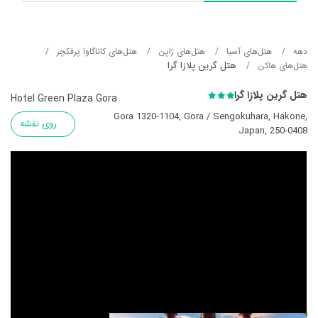
دهه
هتل‌های آسيا
هتل‌های ژاپن
هتل‌های کاناگاوا پرفکچر
هتل گرین پلازا گرا
هتل‌های هاکن
هتل گرین پلازا گرا
Hotel Green Plaza Gora
Gora 1320-1104, Gora / Sengokuhara, Hakone,
روی نقشه
Japan, 250-0408