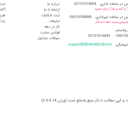
س در ساعات اداری
02191014894
درباره ما
تبدی
ارتباط با ما
آکاد
یا "صد و یک" را وارد نمایید
ثبت شکایات
هزین
س در ساعات غیراداری
09019398888
تبلیغات
زند
شتیبانی سایت دهه دات کام
کار در دهه
 واتساپ
قوانین سایت
02191014894
-
09019
سوالات متداول
ترونیکی
support[At]Deheh[Dot]com