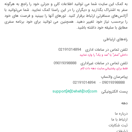
به کمک این سایت شما می توانید اطلاعات کلی و جزئی خود را راجع به هرگونه
سفر به اشتراک بگذارید و دیگران را در این راستا کمک نمایید. شما می‌توانید با
آژانس‌های مسافرتی ارتباط برقرار کنید. تورهای آنها را ببینید و فرصت های خود
را برحسب نیاز خود تغییر دهید. همچنین می توانید برای خود برنامه سفری
مطابق با سلیقه خود داشته باشید.
راه‌های ارتباطی
تلفن تماس در ساعات اداری
02191014894
داخلی "صفر" یا "صد و یک" را وارد نمایید
تلفن تماس در ساعات غیراداری
09019398888
فقط برای پشتیبانی سایت دهه دات کام
پیامرسان واتساپ
02191014894
-
09019398888
پست الکترونیکی
support[At]Deheh[Dot]com
دهه
درباره ما
ارتباط با ما
ثبت شکایات
تبلیغات