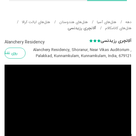
دهه
هتل‌های آسيا
هتل‌های هندوستان
هتل‌های ایالت کرالا
آلانچری رزیدنسی
هتل‌های کانامکالام
آلانچری رزیدنسی
Alanchery Residency
Alanchery Residency, Shoranur, Near Vikas Auditorium ,
روی نقشه
Palakkad, Kunnamkulam, Kunnamkulam, India, 679121