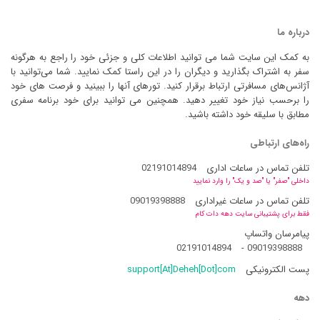
درباره ما
به کمک این سایت شما می توانید اطلاعات کلی و جزئی خود را راجع به هرگونه
سفر به اشتراک بگذارید و دیگران را در این راستا کمک نمایید. شما می‌توانید با
آژانس‌های مسافرتی ارتباط برقرار کنید. تورهای آنها را ببینید و فرصت های خود
را برحسب نیاز خود تغییر دهید. همچنین می توانید برای خود برنامه سفری
مطابق با سلیقه خود داشته باشید.
راه‌های ارتباطی
تلفن تماس در ساعات اداری
02191014894
داخلی "صفر" یا "صد و یک" را وارد نمایید
تلفن تماس در ساعات غیراداری
09019398888
فقط برای پشتیبانی سایت دهه دات کام
پیامرسان واتساپ
02191014894
-
09019398888
پست الکترونیکی
support[At]Deheh[Dot]com
دهه