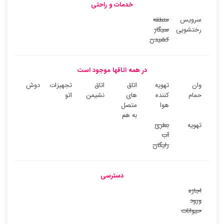
خدمات و راحتی
سرویس
منطقه
رختشویی
سیگار
کشیدن
در همه اتاقها موجود است
وان
تهویه
اتاق
اتاق
تجهیزات
دوش
حمام
کننده
های
نشیمن
اتو
هوا
متصل
به هم
تهویه
بطری
آب
رایگان
دسترسی
اجازه
ورود
حیوانات