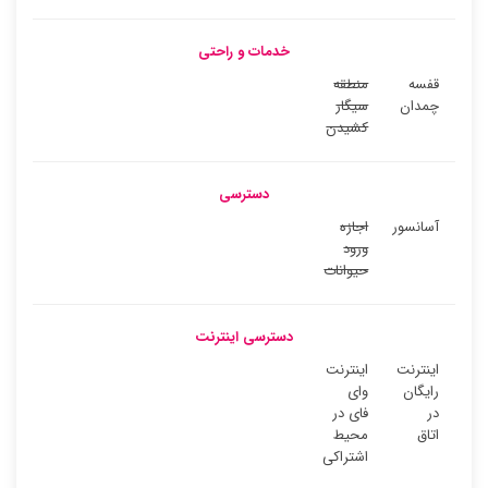
خدمات و راحتی
قفسه
منطقه
چمدان
سیگار
کشیدن
دسترسی
آسانسور
اجازه
ورود
حیوانات
دسترسی اینترنت
اینترنت
اینترنت
رایگان
وای
در
فای در
اتاق
محیط
اشتراکی