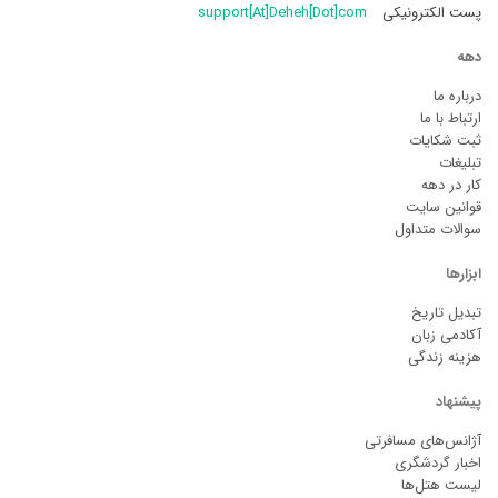
پست الکترونیکی
support[At]Deheh[Dot]com
دهه
درباره ما
ارتباط با ما
ثبت شکایات
تبلیغات
کار در دهه
قوانین سایت
سوالات متداول
ابزارها
تبدیل تاریخ
آکادمی زبان
هزینه زندگی
پیشنهاد
آژانس‌های مسافرتی
اخبار گردشگری
لیست هتل‌ها