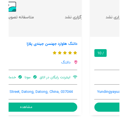
داتنگ هاوارد جهنسن جیندی پلازا
8.1 / 10
داتنگ
اینترنت رایگان در اتاق
سونا
خدمات اتاق (۲۴ ساعته)
No.88 Pingcheng Street, Datong, Datong, China, 037044
مشاهده