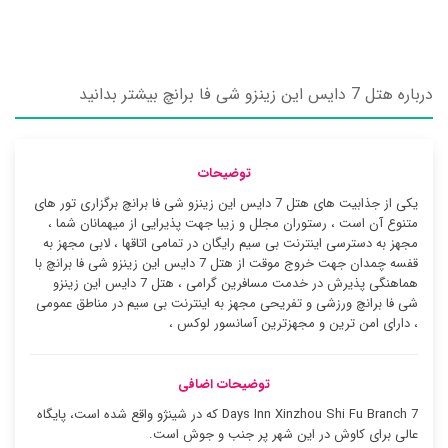
درباره هتل 7 دایس این زینزو شی فا برانچ بیشتر بدانید
توضیحات
یکی از جذابیت های هتل 7 دایس این زینزو شی فا برانچ برگزاری تور های
متنوع آن است ، رستوران مجلل و زیبا جهت پذیرایی از میهمانان شما ،
مجهز به دسترسی اینترنت بی سیم رایگان در تمامی اتاقها ، لابی مجهز به
قفسه چمدان جهت خروج موقت از هتل 7 دایس این زینزو شی فا برانچ با
هماهنگی پذیرش در خدمت مسافرین گرامی ، هتل 7 دایس این زینزو
شی فا برانچ ورزشی و تفریحی مجهز به اینترنت بی سیم در مناطق عمومی
، دارای امن ترین و مجهزترین آسانسور لوکس ،
توضیحات اضافی
7 Days Inn Xinzhou Shi Fu Branch که در شینژو واقع شده است، پایگاه
عالی برای کاوش در این شهر پر جنب و جوش است.