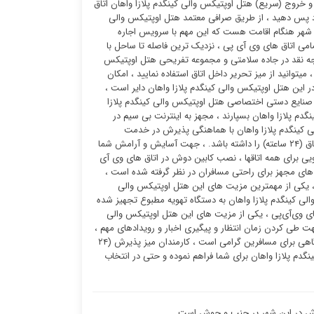
 خروج (سریع) هتل اوپتیکس والی کینگدم پلازا واهان اتاق
ود پس دهید ، از طریق صرافی معتمد هتل اوپتیکس والی
 در شهر هنگام اقامت هست که این مهم با سرویس اجاره
امی اتاق های وی آی پی ، نزدیک ترین فاصله تا ساحل با
جه نقد در جاده سلامتی و مجموعه تفریحی هتل اوپتیکس
یتوانید از میز تحریر داخل اتاق استفاده نمایید ، امکان
ر این هتل اوپتیکس والی کینگدم پلازا واهان دایر است ،
و صنایع دستی اختصاصی هتل اوپتیکس والی کینگدم پلازا
دم پلازا واهان بسپارند ، مجهز به اینترنت بی سیم در
 کینگدم پلازا واهان با هماهنگی پذیرش در خدمت
مسافرین گرامی ، هر مسافری در هر زمانی از ۲۴ ساعت شبانه روز میتواند درخواست خدمات اتاق (۲۴ ساعته) را داشته باشد. ، جهت آسایش و آرامش شما
شویی برای همه اتاقها ، نصب کابین دوش در اتاق های وی آی
ه ۶ دستگاه آسانسور می باشد ، سالن های مجهز برای راحتی مسافران در نظر گرفته شده است ،
 ، یکی از مهمترین مزیت های این هتل اوپتیکس والی
الی کینگدم پلازا واهان به دستگاه تهویه مطبوع تجهیز شده
 وی‌آی‌پی ، یکی از مزیت های این هتل اوپتیکس والی
ت طی کردن زمان انتظار و پیگیری اخبار و رویدادهای مهم ،
یکی از متمایز ترین ویژگی های این هتل اوپتیکس والی کینگدم پلازا واهان ارائه خدمات فرودگاهی برای مسافرین گرامی است ، کارمندان میز پذیرش (۲۴
س والی کینگدم پلازا واهان برای شما فراهم نموده و حتی در انتخاب