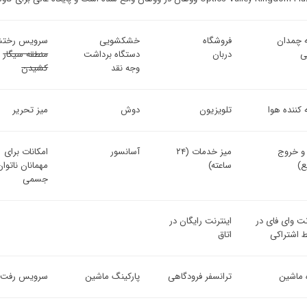
 چمدان
فروشگاه
خشکشویی
سرویس رختش
ی
دربان
دستگاه برداشت
منطقه سیگار
وجه نقد
کشیدن
 کننده هوا
تلویزیون
دوش
میز تحریر
 و خروج
میز خدمات (۲۴
آسانسور
امکانات برای
ع)
ساعته)
مهمانان ناتوان
جسمی
نت وای فای در
اینترنت رایگان در
 اشتراکی
اتاق
ه ماشین
ترانسفر فرودگاهی
پارکینگ ماشین
سرویس رفت و