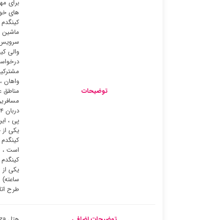
برای مه
های خود
کینگدم 
ماشین ه
سرویس ر
والی کی
درخواست
مشترکین
واهان ،
توضیحات
مناطق ع
یکی از 
کینگدم 
است ، س
کینگدم 
طرح اتا
توضیحات اضافی
هتل Optics Valley Kingdom Plaza ووهان در ووهان واقع شده است و پایگاه عالی برای کاوش در این شهر پر جنب و جوش است.