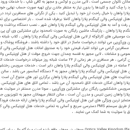
مانان ناتوان جسمی است ، لابی مدرن و لوکس و مجهز به کافی شاپ ، با خدمات ورود و
 را چک کنید و کلیدها را بدون نیاز به منتظر ماندن برای تهیه صورت حساب نهایی خ
پلازا واهان با خیال راحت ارز خود را تبدیل کنید ، یکی از نگرانی های مسافرین تردد
تل اوپتیکس والی کینگدم پلازا واهان کاملا برطرف شده است. ، بار اختصاصی برای تم
فت و آمد به هتل اوپتیکس والی کینگدم پلازا واهان شهر ، نصب دستگاه برداشت و
نگدم پلازا واهان ، پارکینگ ماشین رایگان به صورت نامحدود برای مشترکین وی آی پی ، م
 موسیقی های کارائوکه از لابی هتل اوپتیکس والی کینگدم پلازا واهان ، کلاب شبانه د
 وی‌آی‌پی می توانند درخواست ماساژ در اتاق خود را داشته باشند ، فروشگاه پوشاک 
 مسافرین گرامی می تواند اشیاء قیمتی خود را به صندوق امانات هتل اوپتیکس والی کینگ
مومی و مشاعات ، لابی مجهز به قفسه چمدان جهت خروج موقت از هتل اوپتیکس والی
دربان ۲۴ ساعته در هتل اوپتیکس والی کینگدم پلازا واهان دایر است ، خدمات سرویس رخت
پی ، این هتل اوپتیکس والی کینگدم پلازا واهان مجهز ب
جذابیت های هتل اوپتیکس والی کینگدم پلازا واهان برگزاری تور های متنوع آن است
پلازا واهان امکان خدمات اتاق نامحدود آن می باشد ، تمامی اتاق های هتل اوپتیکس و
رویس خشکشویی رایگان برای مشترکین وی‌آی‌پی ، سونا مدرن مستقر در سوئیت ‌های
پلازا واهان زمین تنیس و مدرن آن است ، سالن انتظار میهمانان مجهز به تلویزیون جه
ساعته) از طریق سیستم PMS دسترسی سریع و آسانی به تمامی خدمات هتل اوپتیک
ق یا سوئیت به شما کمک می نمایند. ،