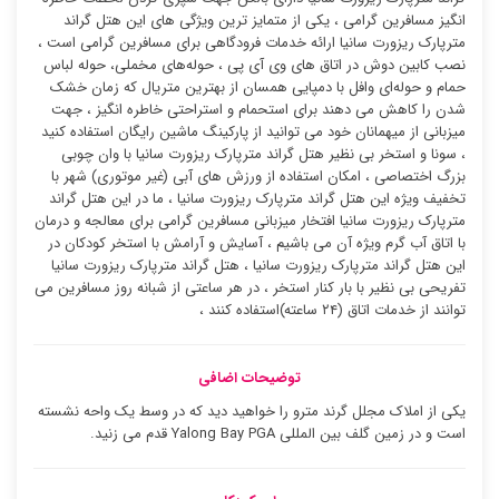
انگیز مسافرین گرامی ، یکی از متمایز ترین ویژگی های این هتل گراند
مترپارک ریزورت سانیا ارائه خدمات فرودگاهی برای مسافرین گرامی است ،
نصب کابین دوش در اتاق های وی آی پی ، حوله‌های مخملی، حوله لباس
حمام و حوله‌ای وافل با دمپایی همسان از بهترین متریال که زمان خشک
شدن را کاهش می دهند برای استحمام و استراحتی خاطره انگیز ، جهت
میزبانی از میهمانان خود می توانید از پارکینگ ماشین رایگان استفاده کنید
، سونا و استخر بی نظیر هتل گراند مترپارک ریزورت سانیا با وان چوبی
بزرگ اختصاصی ، امکان استفاده از ورزش های آبی (غیر موتوری) شهر با
تخفیف ویژه این هتل گراند مترپارک ریزورت سانیا ، ما در این هتل گراند
مترپارک ریزورت سانیا افتخار میزبانی مسافرین گرامی برای معالجه و درمان
با اتاق آب گرم ویژه آن می باشیم ، آسایش و آرامش با استخر کودکان در
این هتل گراند مترپارک ریزورت سانیا ، هتل گراند مترپارک ریزورت سانیا
تفریحی بی نظیر با بار کنار استخر ، در هر ساعتی از شبانه روز مسافرین می
توانند از خدمات اتاق (۲۴ ساعته)استفاده کنند ،
توضیحات اضافی
یکی از املاک مجلل گرند مترو را خواهید دید که در وسط یک واحه نشسته
است و در زمین گلف بین المللی Yalong Bay PGA قدم می زنید.