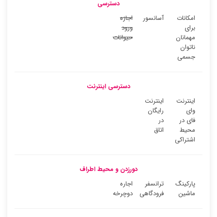
دسترسی
امکانات
آسانسور
اجازه
برای
ورود
مهمانان
حیوانات
ناتوان
جسمی
دسترسی اینترنت
اینترنت
اینترنت
وای
رایگان
فای در
در
محیط
اتاق
اشتراکی
دورزدن و محیط اطراف
پارکینگ
ترانسفر
اجاره
ماشین
فرودگاهی
دوچرخه