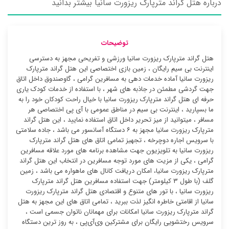
درباره هتل گراند مترپارک ریزورت سانیا بیشتر بدانید
توضیحات
هتل گراند مترپارک ریزورت سانیا ورزشی و تفریحی مجهز به دسترسی
اینترنت بی سیم رایگان ، زمین بازی اختصاصی این هتل گراند مترپارک
ریزورت سانیا آماده خدمات دهی به مسافرین گرامی ، گاوصندوق داخل اتاق
جهت گردشی مطمئن در جاذبه های شهر ، با استفاده از خدمات کودک یاری
حرفه ای هتل گراند مترپارک ریزورت سانیا با خیال راحت کودکان خود را به
ما بسپارید ، اینترنت بی سیم در مناطق عمومی با آی پی اختصاصی هر
مسافر ، میتوانید از میز تحریر داخل اتاق استفاده نمایید ، این هتل گراند
مترپارک ریزورت سانیا مجهز به ۶ دستگاه آسانسور می باشد ، جاده سلامتی
با سرویس اجاره دوچرخه ، تجهیز تمامی اتاق های هتل گراند مترپارک
ریزورت سانیا به تلویزیون جهت مشاهده برنامه های مورد علاقه مسافرین
گرامی ، یکی از مزیت های مورد توجه مسافرین در انتخاب این هتل گراند
مترپارک ریزورت سانیا، امکان دریافت کانال های ماهواره می باشد ، زمین
گلف (با طول ۳ کیلومتر) جهت استفاده مسافرین هتل گراند مترپارک
ریزورت سانیا ، با تور های متنوع و اقتصادی هتل گراند مترپارک ریزورت
سانیا از اقامتی خاطره انگیز لذت ببرید ، تمامی اتاق های این مجهز به هتل
گراند مترپارک ریزورت سانیا امکانات برای مهمانان ناتوان جسمی است ،
سرویس رختشویی رایگان برای مشترکین وی‌آی‌پی ، به روز ترین دستگاه