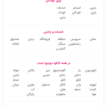
برای کودکان
زمین
استخر
خدمات
بازی
کودکان
کودک
یاری
خدمات و راحتی
سالن
سرویس
منطقه
فروشگاه
دربان
صندوق
رختشویی
سیگار
امانات
کشیدن
در همه اتاقها موجود است
تلویزیون
بار
گاوصندوق
میز
بالکن
حوله
داخل
داخل
تحریر
لباس
اتاق
اتاق
حمام
تهویه
وان
کانال
سشوار
بطری
دوش
کننده
حمام
های
آب
هوا
ماهواره
رایگان