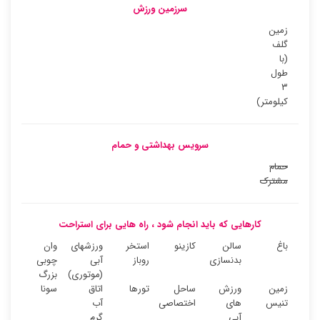
سرزمین ورزش
زمین
گلف
(با
طول
۳
کیلومتر)
سرویس بهداشتی و حمام
حمام
مشترک
کارهایی که باید انجام شود ، راه هایی برای استراحت
باغ
سالن
کازینو
استخر
ورزشهای
وان
بدنسازی
روباز
آبی
چوبی
(موتوری)
بزرگ
زمین
ورزش
ساحل
تورها
اتاق
سونا
تنیس
های
اختصاصی
آب
آبی
گرم