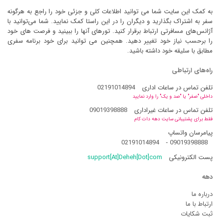
به کمک این سایت شما می توانید اطلاعات کلی و جزئی خود را راجع به هرگونه
سفر به اشتراک بگذارید و دیگران را در این راستا کمک نمایید. شما می‌توانید با
آژانس‌های مسافرتی ارتباط برقرار کنید. تورهای آنها را ببینید و فرصت های خود
را برحسب نیاز خود تغییر دهید. همچنین می توانید برای خود برنامه سفری
مطابق با سلیقه خود داشته باشید.
راه‌های ارتباطی
تلفن تماس در ساعات اداری
02191014894
داخلی "صفر" یا "صد و یک" را وارد نمایید
تلفن تماس در ساعات غیراداری
09019398888
فقط برای پشتیبانی سایت دهه دات کام
پیامرسان واتساپ
02191014894
-
09019398888
پست الکترونیکی
support[At]Deheh[Dot]com
دهه
درباره ما
ارتباط با ما
ثبت شکایات