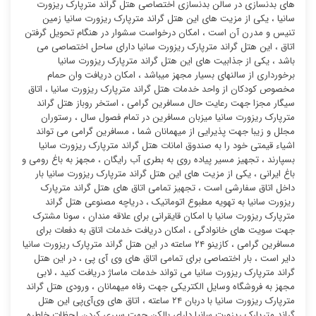
های بدنسازی در سالن بدنسازی اختصاصی هتل گراند مترپارک ریزورت
سانیا ، یکی از مزیت های این هتل گراند مترپارک ریزورت سانیا زمین
تنیس و مدرن آن است ، امکان درخواست سشوار در هنگام تحویل گرفتن
اتاق ، این هتل گراند مترپارک ریزورت سانیا دارای ساحل اختصاصی می
باشد ، یکی از جذابیت های این هتل گراند مترپارک ریزورت سانیا
برخورداری از سالنهای بسیار مجهز میباشد ، امکان دریافت وان حمام
مخصوص کودکان از واحد خدمات هتل گراند مترپارک ریزورت سانیا ، اتاق
سیگار مجزا جهت رعایت حال مسافرین گرامی ، استخر روباز هتل گراند
مترپارک ریزورت سانیا میزبان مسافرین در تمام فصول سال ، رستوران
مجلل و زیبا جهت پذیرایی از میهمانان شما ، مسافرین گرامی می تواند
اشیاء قیمتی خود را به صندوق امانات هتل گراند مترپارک ریزورت سانیا
بسپارند ، تجهیز مسیر پیاده روی به بطری آب رایگان ، مجهز به باغ رومی و
باغ ایرانی ، یکی از مزیت های این هتل گراند مترپارک ریزورت سانیا بار
داخل اتاق سفارشی است ، تجهیز تمامی اتاق های هتل گراند مترپارک
ریزورت سانیا به تهویه مطبوع اتوماتیک ، دریاچه مصنوعی هتل گراند
مترپارک ریزورت سانیا با امکان قایقرانی برای علاقه مندان ، سونا مشترک
جهت سویت های خانوادگی ، امکان دریافت خدمات اتاق به دفعات برای
مسافرین گرامی ، کازینو ۲۴ ساعته در این هتل گراند مترپارک ریزورت سانیا
دایر است ، بار اختصاصی برای تمامی اتاق های وی آی پی ، در این هتل
گراند مترپارک ریزورت سانیا می تواند خدمات ماساژ دریافت کنید ، لابی
مجهز به فروشگاه وسایل الکتریکی جهت رفاه میهمانان ، ورودی هتل گراند
مترپارک ریزورت سانیا با دربان ۲۴ ساعته ، اتاق های وی‌آی‌پی این هتل
گراند مترپارک ریزورت سانیا دارای بالکن جهت سپری کردن لحظات خاطره