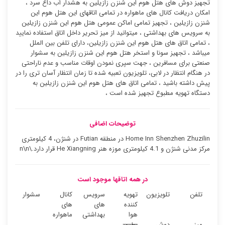
تجهیز دوش های هتل هوم این شنزن زازیلین به هشدار آب داغ سرد ،
امکان دریافت کانال های ماهواره در تمامی اتاقهای این هتل هوم این
شنزن زازیلین ، تجهیز تمامی اماکن عمومی هتل هوم این شنزن زازیلین
به سرویس های بهداشتی ، میتوانید از میز تحریر داخل اتاق استفاده نمایید
، تمامی اتاق های هتل هوم این شنزن زازیلین، دارای تلفن بین الملل
میباشد ، تجهیز سونا و استخر هتل هوم این شنزن زازیلین به سشوار
صنعتی برای مسافرین ، جهت سپری نمودن اوقات مناسب و عدم ناراحتی
در هنگام انتظار در لابی، تلویزیون تعبیه شده تا زمان انتظار آسان تری را در
پیش داشته باشید ، تمامی اتاق های هتل هوم این شنزن زازیلین به
دستگاه تهویه مطبوع تجهیز شده است ،
توضیحات اضافی
Home Inn Shenzhen Zhuzilin در منطقه Futian در شنژن، 4 کیلومتری
مرکز مدنی شنژن و 4.1 کیلومتری موزه هنر He Xiangning قرار دارد.\n\n
در همه اتاقها موجود است
تلفن
تلویزیون
تهویه
سرویس
کانال
سشوار
کننده
های
های
هوا
بهداشتی
ماهواره
میز
دوش
بطری