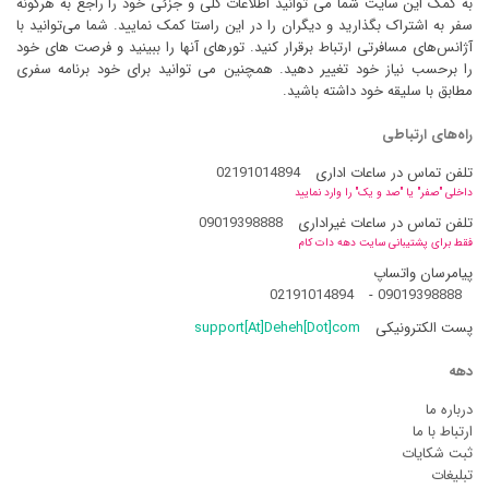
به کمک این سایت شما می توانید اطلاعات کلی و جزئی خود را راجع به هرگونه
سفر به اشتراک بگذارید و دیگران را در این راستا کمک نمایید. شما می‌توانید با
آژانس‌های مسافرتی ارتباط برقرار کنید. تورهای آنها را ببینید و فرصت های خود
را برحسب نیاز خود تغییر دهید. همچنین می توانید برای خود برنامه سفری
مطابق با سلیقه خود داشته باشید.
راه‌های ارتباطی
تلفن تماس در ساعات اداری
02191014894
داخلی "صفر" یا "صد و یک" را وارد نمایید
تلفن تماس در ساعات غیراداری
09019398888
فقط برای پشتیبانی سایت دهه دات کام
پیامرسان واتساپ
02191014894
-
09019398888
پست الکترونیکی
support[At]Deheh[Dot]com
دهه
درباره ما
ارتباط با ما
ثبت شکایات
تبلیغات