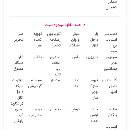
سیگار
کشیدن
در همه اتاقها موجود است
دسترسی
بار
دوش
تلویزیون
تهویه
میز
اینترنت
داخل
و وان
(صفحه
کننده
تحریر
بی
اتاق
جداگانه
تخت)
هوا
سیم
سرویس
تلویزیون
تلفن
صندوق
بالکن
اتاق
های
امانات
سیگار
بهداشتی
لپ
ممنوع
تاپ
گاوصندوق
قهوه
ضد
سشوار
سیستم
اینترنت
داخل
ساز /
صدا
گرمایشی
شبکه
اتاق
چای
داخل
ساز
اتاق
(رایگان)
ساعت
حوله
دوش
یخچال
پرده
بطری
زنگدار
لباس
خاموشی
آب
حمام
رایگان
اینترنت