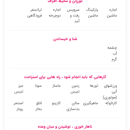
دورزدن و محیط اطراف
اجاره
پارکینگ
سرویس
اجاره
ترانسفر
ماشین
ماشین
رفت و
دوچرخه
فرودگاهی
آمد
شنا و خیساندن
چشمه
آب
گرم
کارهایی که باید انجام شود ، راه هایی برای استراحت
ورزشهای
تورها
زمین
ماساژ
سونا
میز
آبی
تنیس
تنیس
(موتوری)
کارائوکه
ماهیگیری
سالن
کازینو
اتاق
استخر
بدنسازی
بخار
روباز
ناهار خوری ، نوشیدن و میان وعده