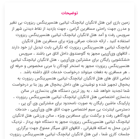
توضیحات
زمین بازی این هتل لانگیان لیانچنگ تیانیی هتسپرینگس ریزورت بی نظیر
و مدرن جهت راحتی مسافرین گرامی ، جهت بازدید از نقاط دیدنی شهر از
سرویس رفت و آمد هتل لانگیان لیانچنگ تیانیی هتسپرینگس ریزورت
استفاده کنید ، ارائه خدمات صرافی ویژه برای مسافرین هتل لانگیان
لیانچنگ تیانیی هتسپرینگس ریزورت که نگرانی بابت تبدیل ارز خود دارند
، اتاقهای وی‌آی‌پی مجهز به گاوصندوق داخل اتاق می باشند ، سرویس
خشکشویی رایگان برای مشترکین وی‌آی‌پی ، هتل لانگیان لیانچنگ تیانیی
هتسپرینگس ریزورت مجهز به استخر کودکان با مربی مخصوص و حرفه ای
، هر مسافری به دفعات میتواند درخواست خدمات اتاق داشته باشد. ،
تمامی اتاق های هتل لانگیان لیانچنگ تیانیی هتسپرینگس ریزورت به
یخچال تجهیز شده و نوشیدنی های داخل یخچال هر روز بنا بر درخواست
شما تجدید خواهد شد ، به روز ترین دستگاه های بدنسازی در سالن
بدنسازی اختصاصی هتل لانگیان لیانچنگ تیانیی هتسپرینگس ریزورت ،
پارکینگ ماشین رایگان به صورت نامحدود برای مشترکین وی آی پی ،
دسترسی اینترنت بی سیم اختصاصی جهت اتاق های وی‌آی‌پی ، خدمات
فرودگاهی رفت و برگشت برای مسافرین ویژه ، سالن ورزشی هتل لانگیان
لیانچنگ تیانیی هتسپرینگس ریزورت مجهز به دستگاه خود پرداز ، نزدیک
ترین محل به اسکله قایقرانی ، اتاقهای اتاق سیگار ممنوع جهت برگزاری
جلسات کاری شما ، این هتل لانگیان لیانچنگ تیانیی هتسپرینگس ریزورت