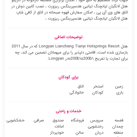
جهت تردد مستقیم به اتاق خود ، امکان برگزاری مسابقه کارائوکه در کازینو
هتل لانگیان لیانچنگ تیانیی هتسپرینگس ریزورت ، نصب کابین دوش در
اتاق های وی آی پی ، امکان سفارش قهوه صبحانه در اتاق از کافی شاپ
هتل لانگیان لیانچنگ تیانیی هتسپرینگس ریزورت ،
توضیحات اضافی
هتل Longyan Liancheng Tianyi Hotsprings Resort که در سال 2011
بازسازی شده است، اقامتی دلپذیر را برای میهمانان تضمین می کند، چه
برای تجارت یا تفریح \u200b\u200bدر Longyan.
برای کودکان
زمین
استخر
اتاق
بازی
کودکان
خانوادگی
خدمات و راحتی
قفسه
سرویس
فروشگاه
صندوق
صرافی
خشکشویی
چمدان
رختشویی
امانات
منطقه
دربان
سالن
خودپرداز