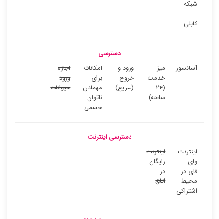
شبکه
-
کابلی
دسترسی
آسانسور
میز
ورود و
امکانات
اجازه
خدمات
خروج
برای
ورود
(۲۴
(سریع)
مهمانان
حیوانات
ساعته)
ناتوان
جسمی
دسترسی اینترنت
اینترنت
اینترنت
وای
رایگان
فای در
در
محیط
اتاق
اشتراکی