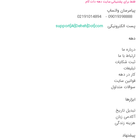
فقط برای پشتیبانی سایت دهه دات کام
پیامرسان واتساپ
02191014894
-
09019398888
پست الکترونیکی
support[At]Deheh[Dot]com
دهه
درباره ما
ارتباط با ما
ثبت شکایات
تبلیغات
کار در دهه
قوانین سایت
سوالات متداول
ابزارها
تبدیل تاریخ
آکادمی زبان
هزینه زندگی
پیشنهاد