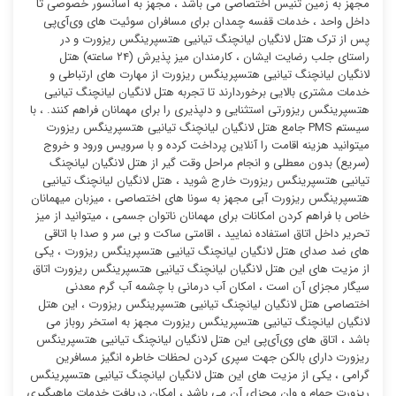
مجهز به زمین تنیس اختصاصی می باشد ، مجهز به آسانسور خصوصی تا
داخل واحد ، خدمات قفسه چمدان برای مسافران سوئیت ‌های وی‌آی‌پی
پس از ترک هتل لانگیان لیانچنگ تیانیی هتسپرینگس ریزورت و در
راستای جلب رضایت ایشان ، کارمندان میز پذیرش (۲۴ ساعته) هتل
لانگیان لیانچنگ تیانیی هتسپرینگس ریزورت از مهارت های ارتباطی و
خدمات مشتری بالایی برخوردارند تا تجربه هتل لانگیان لیانچنگ تیانیی
هتسپرینگس ریزورتی استثنایی و دلپذیری را برای مهمانان فراهم کنند. ، با
سیستم PMS جامع هتل لانگیان لیانچنگ تیانیی هتسپرینگس ریزورت
میتوانید هزینه اقامت را آنلاین پرداخت کرده و با سرویس ورود و خروج
(سریع) بدون معطلی و انجام مراحل وقت گیر از هتل لانگیان لیانچنگ
تیانیی هتسپرینگس ریزورت خارج شوید ، هتل لانگیان لیانچنگ تیانیی
هتسپرینگس ریزورت آبی مجهز به سونا های اختصاصی ، میزبان میهمانان
خاص با فراهم کردن امکانات برای مهمانان ناتوان جسمی ، میتوانید از میز
تحریر داخل اتاق استفاده نمایید ، اقامتی ساکت و بی سر و صدا با اتاقی
های ضد صدای هتل لانگیان لیانچنگ تیانیی هتسپرینگس ریزورت ، یکی
از مزیت های این هتل لانگیان لیانچنگ تیانیی هتسپرینگس ریزورت اتاق
سیگار مجزای آن است ، امکان آب درمانی با چشمه آب گرم معدنی
اختصاصی هتل لانگیان لیانچنگ تیانیی هتسپرینگس ریزورت ، این هتل
لانگیان لیانچنگ تیانیی هتسپرینگس ریزورت مجهز به استخر روباز می
باشد ، اتاق های وی‌آی‌پی این هتل لانگیان لیانچنگ تیانیی هتسپرینگس
ریزورت دارای بالکن جهت سپری کردن لحظات خاطره انگیز مسافرین
گرامی ، یکی از مزیت های این هتل لانگیان لیانچنگ تیانیی هتسپرینگس
ریزورت حمام و وان مجزای آن می باشد ، امکان دریافت خدمات ماهیگیری