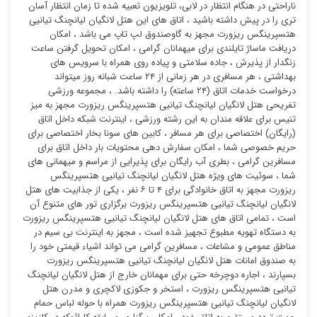
ناراحتی در هنگام انتظار در لابی، تلویزیون تعبیه شده تا زمان انتظار آسان
تری را در پیش داشته باشید ، اتاق های این هتل لانگیان لیانچنگ تیانیی
هتسپرینگس ریزورت مجهز به گاوصندوق لپ تاپ می باشد ، امکان
دریافت ماساژ تایلندی برای میهمانان گرامی ، امکان تحویل گرفتن ساعت
زنگدار از پذیرش ، جاده سلامتی و پیاده روی همراه با سرویس های
بهداشتی ، هر مسافری در هر زمانی از ۲۴ ساعت شبانه روز میتواند
درخواست خدمات اتاق (۲۴ ساعته) را داشته باشد. ، مجموعه ورزشی
تفریحی هتل لانگیان لیانچنگ تیانیی هتسپرینگس ریزورت مجهز به میز
تنیس برای علاقه مندان به این رشته ورزشی ، اینترنت شبکه داخل اتاق
(رایگان) اختصاصی برای هر مسافر ، کابین های سونا بخار اختصاصی برای
حریم خصوصی شما ، امکان سفارش دهی محتویات بار داخل اتاق برای
مسافرین گرامی ، بطری آب رایگان برای پذیرایی از مراسم و میهمانی های
شما ، سوئیت ‌های ویژه هتل لانگیان لیانچنگ تیانیی هتسپرینگس
ریزورت مجهز به اتاق خانوادگی برای ۴ تا ۶ نفر ، یکی از جذابیت های هتل
لانگیان لیانچنگ تیانیی هتسپرینگس ریزورت برگزاری تور های متنوع آن
است ، تمامی اتاق های هتل لانگیان لیانچنگ تیانیی هتسپرینگس ریزورت
به دستگاه تهویه مطبوع تجهیز شده است ، مجهز به اینترنت بی سیم در
مناطق عمومی و مشاعات ، مسافرین گرامی می تواند اشیاء قیمتی خود را
به صندوق امانات هتل لانگیان لیانچنگ تیانیی هتسپرینگس ریزورت
بسپارند ، اجاره دوچرخه حتی برای مهمانان خارج از هتل لانگیان لیانچنگ
تیانیی هتسپرینگس ریزورت ، استخر و جکوزی لاکچری و مدرن هتل
لانگیان لیانچنگ تیانیی هتسپرینگس ریزورت همراه با حوله لباس حمام