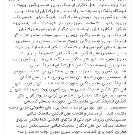
در دریاچه مصنوعی هتل لانگیان لیانچنگ تیانیی هتسپرینگس ریزورت ،
فروشگاه پوشاک و صنایع دستی اختصاصی هتل لانگیان لیانچنگ تیانیی
هتسپرینگس ریزورت ، ورودی هتل لانگیان لیانچنگ تیانیی هتسپرینگس
ریزورت با دربان ۲۴ ساعته ، مجهز بودن اتاق های دارای تراس به تجهیزات
باربکیو ، امکان برقراری ارتباط با اتاق دیگر از طریق تلفن هتل لانگیان
لیانچنگ تیانیی هتسپرینگس ریزورتی ، تجهیز سونا و استخر هتل لانگیان
لیانچنگ تیانیی هتسپرینگس ریزورت به سشوار صنعتی برای مسافرین ،
مجهز به سالن کنفرانس و اینترنت شبکه ، امکان استفاده از کازینو جهت
تمامی مسافرین هتل لانگیان لیانچنگ تیانیی هتسپرینگس ریزورت ،
تجهیز تمامی اتاق های هتل لانگیان لیانچنگ تیانیی هتسپرینگس ریزورت
به تلویزیون (صفحه تخت) ، این هتل لانگیان لیانچنگ تیانیی
هتسپرینگس ریزورت مجهز به سرویس رختشویی می باشد ، با سرویس
اجاره ماشین بدون راننده اقامتی استثنایی و بی نظیر در هتل لانگیان
لیانچنگ تیانیی هتسپرینگس ریزورت داشته باشید ، یکی از مزیت های
این هتل لانگیان لیانچنگ تیانیی هتسپرینگس ریزورت تجهیز اتاق های آن
به قهوه ساز می باشد ، پذیرایی از مسافرین گرامی در روف گاردن هتل
لانگیان لیانچنگ تیانیی هتسپرینگس ریزورت با سیستم گرمایشی
مخصوص ، در طول روز می توانید با کمک پرده های خاموشی خوابی راحت
داشته باشید ، اگر در سفر و انتخاب هتل لانگیان لیانچنگ تیانیی
هتسپرینگس ریزورت خود یکی از ملاکهای انتخابی شما داشتن سالنهای
مختلف میباشد این هتل لانگیان لیانچنگ تیانیی هتسپرینگس ریزورت
بهترین گذینه برای شماست ، جهت سپری نمودن اوقات مناسب و عدم