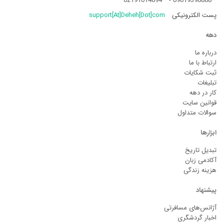
02191014894
-
09019398888
پست الکترونیکی
support[At]Deheh[Dot]com
دهه
درباره ما
ارتباط با ما
ثبت شکایات
تبلیغات
کار در دهه
قوانین سایت
سوالات متداول
ابزارها
تبدیل تاریخ
آکادمی زبان
هزینه زندگی
پیشنهاد
آژانس‌های مسافرتی
اخبار گردشگری