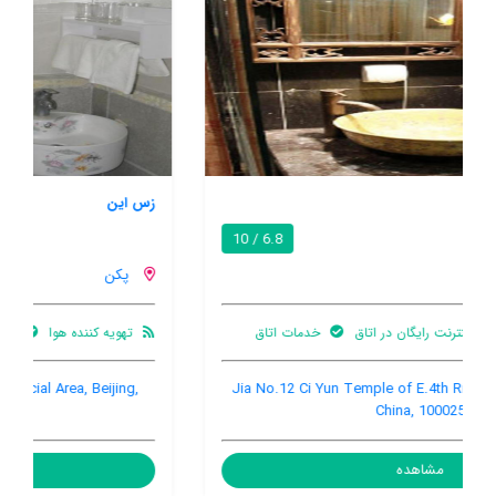
زس این
5.0 / 10
پکن
تهویه کننده هوا
خدمات اتاق
No.6-9, Xin Yuan Li, Lufthansa Commercial Area, Beijing,
China, 100027
مشاهده