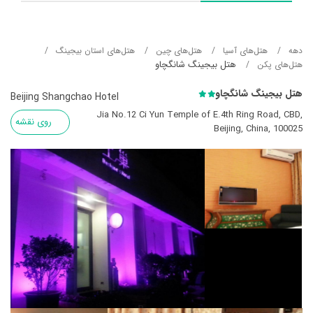
دهه
هتل‌های آسيا
هتل‌های چین
هتل‌های استان بیجینگ
هتل بیجینگ شانگچاو
هتل‌های پکن
هتل بیجینگ شانگچاو
Beijing Shangchao Hotel
Jia No.12 Ci Yun Temple of E.4th Ring Road, CBD,
روی نقشه
Beijing, China, 100025