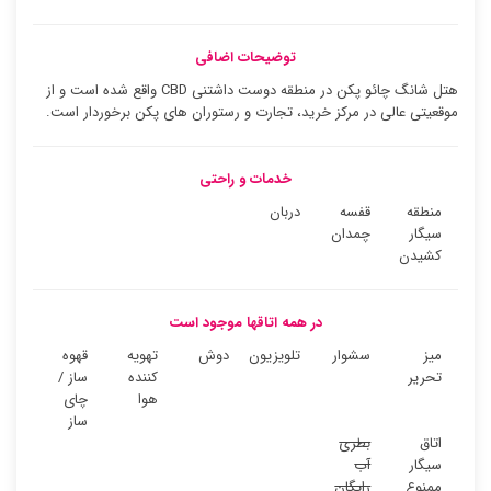
توضیحات اضافی
هتل شانگ چائو پکن در منطقه دوست داشتنی CBD واقع شده است و از
موقعیتی عالی در مرکز خرید، تجارت و رستوران های پکن برخوردار است.
خدمات و راحتی
منطقه
قفسه
دربان
سیگار
چمدان
کشیدن
در همه اتاقها موجود است
میز
سشوار
تلویزیون
دوش
تهویه
قهوه
تحریر
کننده
ساز /
هوا
چای
ساز
اتاق
بطری
سیگار
آب
ممنوع
رایگان