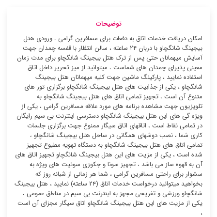
توضیحات
امکان دریافت خدمات اتاق به دفعات برای مسافرین گرامی ، ورودی هتل
بیجینگ شانگچاو با دربان ۲۴ ساعته ، سالن انتظار با قفسه چمدان جهت
آسایش میهمانان حتی پس از ترک هتل بیجینگ شانگچاو برای مدت زمان
معینی پذیرای چمدان های شماست ، میتوانید از میز تحریر داخل اتاق
استفاده نمایید ، پارکینگ ماشین جهت کلیه میهمانان هتل بیجینگ
شانگچاو ، یکی از جذابیت های هتل بیجینگ شانگچاو برگزاری تور های
متنوع آن است ، تجهیز تمامی اتاق های هتل بیجینگ شانگچاو به
تلویزیون جهت مشاهده برنامه های مورد علاقه مسافرین گرامی ، یکی از
ویژه گی های این هتل بیجینگ شانگچاو دسترسی اینترنت بی سیم رایگان
در تمامی نقاط است ، اتاقهای اتاق سیگار ممنوع جهت برگزاری جلسات
کاری شما ، نصب دوشهای همگانی در ساحل هتل بیجینگ شانگچاو ،
تمامی اتاق های هتل بیجینگ شانگچاو به دستگاه تهویه مطبوع تجهیز
شده است ، یکی از مزیت های این هتل بیجینگ شانگچاو تجهیز اتاق های
آن به قهوه ساز می باشد ، تجهیز سونا و جکوزی سوئیت ‌های ویژه به
سشوار برای راحتی مسافرین گرامی ، شما هر زمانی از شبانه روز که
بخواهید میتوانید درخواست خدمات اتاق (۲۴ ساعته) نمایید ، هتل بیجینگ
شانگچاو ورزشی و تفریحی مجهز به اینترنت بی سیم در مناطق عمومی ،
یکی از مزیت های این هتل بیجینگ شانگچاو اتاق سیگار مجزای آن است
،