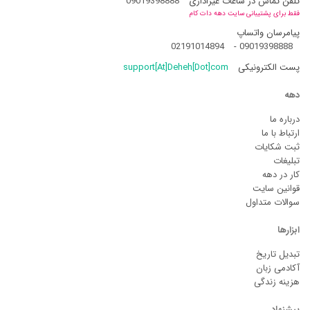
تلفن تماس در ساعات غیراداری
09019398888
فقط برای پشتیبانی سایت دهه دات کام
پیامرسان واتساپ
02191014894
-
09019398888
پست الکترونیکی
support[At]Deheh[Dot]com
دهه
درباره ما
ارتباط با ما
ثبت شکایات
تبلیغات
کار در دهه
قوانین سایت
سوالات متداول
ابزارها
تبدیل تاریخ
آکادمی زبان
هزینه زندگی
پیشنهاد