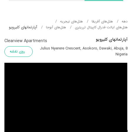
دهه
هتل‌های آفریقا
هتل‌های نیجریه
آپارتمانهای کلیرویو
هتل‌های ایالت فدرال کاپیتال ترریتری
هتل‌های آبوجا
آپارتمانهای کلیرویو
Clearview Apartments
8 Julius Nyerere Crescent, Asokoro, Dawaki, Abuja,
روی نقشه
Nigeria