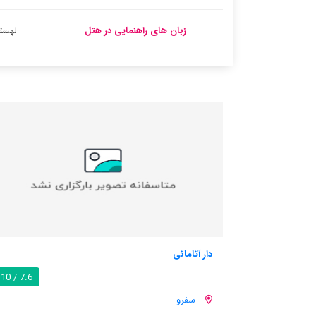
زبان های راهنمایی در هتل
لهست
چامبر چز لهابیتانت
9.4 / 10
7.6 / 10
سفرو