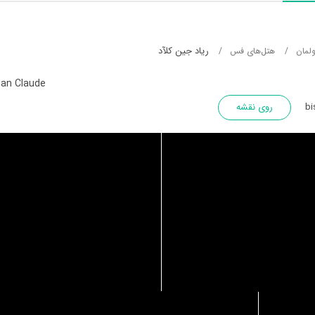
ریاد جین کلآد
لمان
هتل‌های فس
ean Claude
روی نقشه