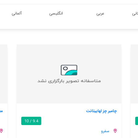
انی
عربی
انگلیسی
آلمانی
مغیلا
گ
8.3 / 10
سفرو