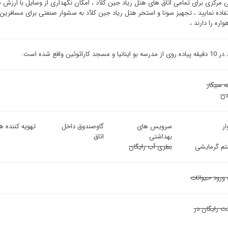
 مرکزی برای تمامی اتاق های هتل ریاد جین کلآد ، امکان نگهداری از وسایل با ارزش خو
تفاده نمایید ، تجهیز سونا و استخر هتل ریاد جین کلآد به سشوار صنعتی برای مسافرین 
اره را دارند ،
 مسجد کارائوئین واقع شده است.
ه سیگار
ن
ر
سرویس های
گاوصندوق داخل
تهویه کننده هو
بهداشتی
اتاق
م گرمایشی
بطری آب رایگان
 ورود حیوانات
نت رایگان در