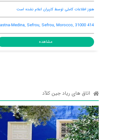
ه است
رستوران
اینترنت رایگان در
ترانسفر
ها
اتاق
فرودگاهی
57 Ibn Toumert Siti Mesaouda, Sefrou, Sefrou,
Morocco, 31000
مشاهده
اتاق های ریاد جین کلآد