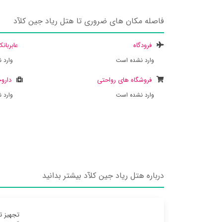
فاصله مکان های ضروری تا هتل ریاد جین کلآد
فرودگاه
عابربان
وارد نشده است
وارد 
فروشگاه های رواحتی
داروخ
وارد نشده است
وارد 
درباره هتل ریاد جین کلآد بیشتر بدانید
تجهیز ت