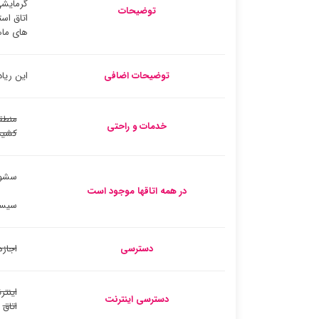
گرمایشی
توضیحات
اتاق اس
های ماهو
توضیحات اضافی
این ریاد در 10 دقیقه پیاده روی از مدرسه بو اینانیا و
منطق
خدمات و راحتی
کشید
سشوا
در همه اتاقها موجود است
سیست
دسترسی
اجازه
اینتر
دسترسی اینترنت
اتاق