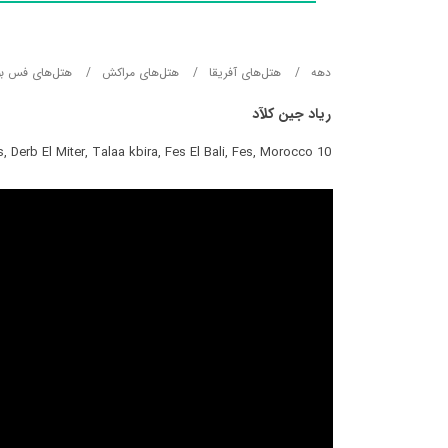
دهه
هتل‌های آفریقا
هتل‌های مراكش
هتل‌های فس بو
ریاد جین کلآد
10 bis, Derb El Miter, Talaa kbira, Fes El Bali, Fes, Morocco