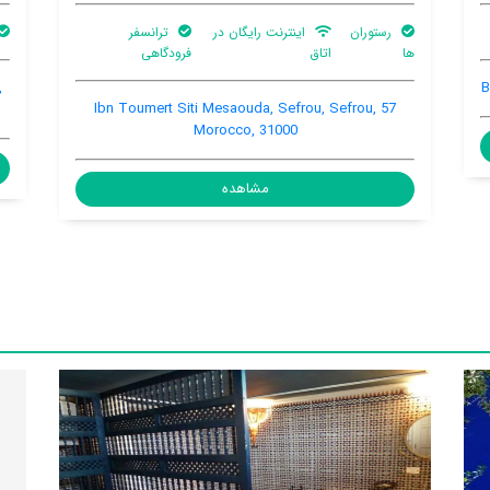
ترانسفر فرودگاهی
رستوران ها
پارکینگ ماشین
Douar Mghila , Ouled Mkoudou, El Menzel, Sefrou,
Sefrou, Morocco, 30000
مشاهده