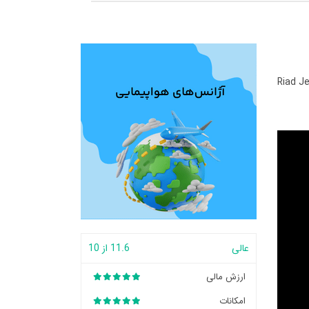
Riad J
عالی
11.6 از 10
ارزش مالی
امکانات