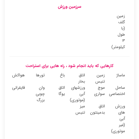
سرزمین ورزش
زمین
گلف
(با
طول
۳
کیلومتر)
کارهایی که باید انجام شود ، راه هایی برای استراحت
ماساژ
زمین
اتاق
باغ
تورها
هواکش
تنیس
بخار
ساحل
موج
ورزشهای
اتاق
وان
قایقرانی
اختصاصی
سواری
آبی
یوگا
چوبی
(موتوری)
بزرگ
ورزش
اتاق
میز
های
بدمینتون
تنیس
آبی
(غیر
موتوری)