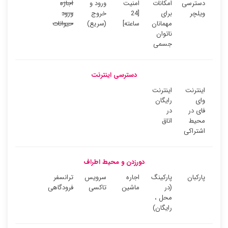
دسترسی
امکانات
امنیت
ورود و
اجازه
ویلچر
برای
[24
خروج
ورود
مهمانان
ساعته]
(سریع)
حیوانات
ناتوان
جسمی
دسترسی اینترنت
اینترنت
اینترنت
وای
رایگان
فای در
در
محیط
اتاق
اشتراکی
دورزدن و محیط اطراف
پارکبان
پارکینگ
اجاره
سرویس
ترانسفر
(در
ماشین
تاکسی
فرودگاهی
محل ،
رایگان)