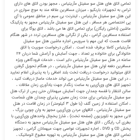
تمامی اتاق های هتل سو سفیتل مآریتیاس ، مجهز بودن اتاق های دارای
تراس به تجهیزات باربکیو ، میزبان مسافرین علاقه مند به موج سواری در
این هتل سو سفیتل مآریتیاس ، اینترنت بی سیم در مناطق عمومی با آی
پی اختصاصی هر مسافر ، این هتل سو سفیتل مآریتیاس مجهز به پارکینگ
ماشین (داخلی رایگان) برای تمامی اتاق ها می باشد ، اتاق یوگا برای
استفاده مسافرین گرامی ، یکی از نگرانی های مسافرین تردد در شهر هنگام
اقامت هست که این مهم با سرویس اجاره ماشین هتل سو سفیتل
مآریتیاس کاملا برطرف شده است. ، امکان درخواست سوییت با اتاق
خانوادگی برای خانواده پر تعداد ، جهت آسایش و آرامش شما دربان ۲۴
ساعته در هتل سو سفیتل مآریتیاس دایر است ، خدمات فرودگاهی ویژه
مسافرین دفعه اولی هتل سو سفیتل مآریتیاس ، در هنگام تحویل گرفتن
اتاق میتوانید درخواست دریافت تخت بلند اضافی را به پذیرش اعلام نمایید
، در این هتل سو سفیتل مآریتیاس می تواند خدمات ماساژ دریافت کنید ،
تجهیز اتاق های وی‌آی‌پی به ساعت زنگدار جهت یادآوری زمان ملاقات ،
سالن انتظار با قفسه چمدان جهت آسایش میهمانان حتی پس از ترک هتل
سو سفیتل مآریتیاس برای مدت زمان معینی پذیرای چمدان های شماست
، امکان استفاده از زمین گلف (با طول ۳ کیلومتر) در زمان اقامت در هتل
سو سفیتل مآریتیاس ، اتاقهای مردن وی‌آی‌پی مجهز به وان چوبی بزرگ ،
لابی مجهز به تلویزیون (صفحه تخت) ، شارژ یخچال واحدهای وی‌آی‌پی با
بطری آب رایگان ، اتاق های هتل سو سفیتل مآریتیاس مجهز به دستگاه
پخش CD و DVD ، اجاره تجهیزات غواصی جهت میهمانان گرامی ، تجهیز
تمامی اتاق های هتل سو سفیتل مآریتیاس به تهویه مطبوع اتوماتیک ،