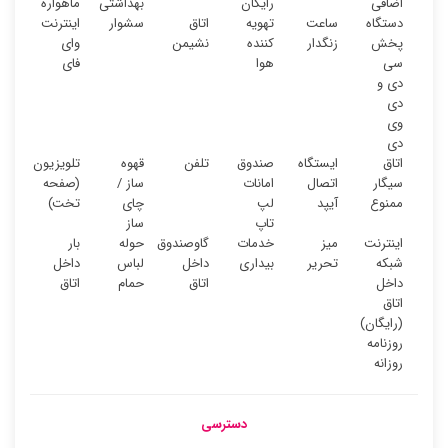
اضافی
رایگان
بهداشتی
ماهواره
دستگاه
ساعت
تهویه
اتاق
سشوار
اینترنت
پخش
زنگدار
کننده
نشیمن
وای
سی
هوا
فای
دی و
دی
وی
دی
اتاق
ایستگاه
صندوق
تلفن
قهوه
تلویزیون
سیگار
اتصال
امانات
ساز /
(صفحه
ممنوع
آیپد
لپ
چای
تخت)
تاپ
ساز
اینترنت
میز
خدمات
گاوصندوق
حوله
بار
شبکه
تحریر
بیداری
داخل
لباس
داخل
داخل
اتاق
حمام
اتاق
اتاق
(رایگان)
روزنامه
روزانه
دسترسی