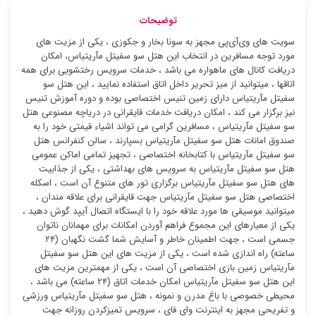
توضیحات
سویت های وی‌آی‌پی مجهز به سونا بخار و جکوزی ، یکی از مزیت های
مورد توجه مسافرین در انتخاب این هتل سو سفیتل مآریتیاس، امکان
دریافت کانال های ماهواره می باشد ، خدمات سرویس رختشویی برای همه
اتاقها ، میتوانید از میز تحریر داخل اتاق استفاده نمایید ، این هتل سو
سفیتل مآریتیاس دارای زمین تنیس اختصاصی بوده و دوره آموزش تنیس
نیز برگزار می کند ، امکان دریافت خدمات قایقرانی در دریاچه مصنوعی هتل
سو سفیتل مآریتیاس ، مسافرین گرامی می تواند اشیاء قیمتی خود را به
صندوق امانات هتل سو سفیتل مآریتیاس بسپارند ، سالن کنفرانس هتل
سو سفیتل مآریتیاس با کتابخانه اختصاصی ، تجهیز تمامی اماکن عمومی
هتل سو سفیتل مآریتیاس به سرویس های بهداشتی ، یکی از جذابیت
های هتل سو سفیتل مآریتیاس برگزاری تور های متنوع آن است ، اسکله
اختصاصی هتل سو سفیتل مآریتیاس جهت قایقرانی برای علاقه مندان ،
میتوانید موسیقی ها مورد علاقه خود را با ایستگاه اتصال آیپد گوش دهید ،
یکی از معیارهای این مجموع فراهم آوردن امکانات برای مهمانان ناتوان
جسمی است ، جهت اطمینان خاطر و آسایش شما گشت نگهبان (۲۴
ساعته) راه اندازی شده است ، یکی از مزیت های این هتل سو سفیتل
مآریتیاس زمین بازی اختصاصی آن است ، یکی از مهمترین مزیت های
این هتل سو سفیتل مآریتیاس امکان خدمات اتاق (۲۴ ساعته) می باشد ،
محیطی خصوصی با باغ مدرن و نمونه ، هتل سو سفیتل مآریتیاس ورزشی
و تفریحی مجهز به اینترنت وای فای ، سرویس تمیزکردن روزانه جهت