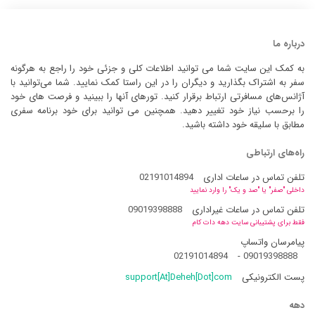
درباره ما
به کمک این سایت شما می توانید اطلاعات کلی و جزئی خود را راجع به هرگونه
سفر به اشتراک بگذارید و دیگران را در این راستا کمک نمایید. شما می‌توانید با
آژانس‌های مسافرتی ارتباط برقرار کنید. تورهای آنها را ببینید و فرصت های خود
را برحسب نیاز خود تغییر دهید. همچنین می توانید برای خود برنامه سفری
مطابق با سلیقه خود داشته باشید.
راه‌های ارتباطی
تلفن تماس در ساعات اداری
02191014894
داخلی "صفر" یا "صد و یک" را وارد نمایید
تلفن تماس در ساعات غیراداری
09019398888
فقط برای پشتیبانی سایت دهه دات کام
پیامرسان واتساپ
02191014894
-
09019398888
پست الکترونیکی
support[At]Deheh[Dot]com
دهه