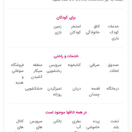
برای کودکان
خدمات
اتاق
استخر
زمین
کودک
خانوادگی
کودکان
بازی
یاری
خدمات و راحتی
صندوق
صرافی
کتابخونه
سرویس
منطقه
فروشگاه
امانات
رختشویی
سیگار
سوغاتی
کشیدن
و
هدیه
درمانگاه
قفسه
دربان
تمیزکردن
خشکشویی
چمدان
روزانه
در همه اتاقها موجود است
تخت
پرده
بطری
بالکن
سرویس
کانال
بلند
خاموشی
آب
های
های