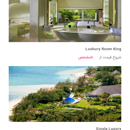
Lushury Room King
شروع قیمت از :
نامشخص
Single Luxury