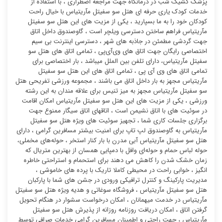
پزشک کشیک شب در درمانگاه جهت مراجعه اضطراری ، با استفاده از
خدمات کودک یاری حرفه ای هتل سو سفیتل مآریتیاس با خیال راحت
کودکان خود را به ما بسپارید ، یکی از مزیت های این هتل سو سفیتل
مآریتیاس فراهم ساختن دسترسی ویلچر است ، گاوصندوق داخل اتاق
جهت گردشی مطمئن در جاذبه های شهر ، دسترسی اینترنت بی سیم
اختصاصی رایگان جهت اتاق های وی‌آی‌پی ، تمامی اتاق های هتل سو
سفیتل مآریتیاس، دارای تلفن بین الملل میباشد ، بار اختصاصی برای
تمامی اتاق های وی آی پی ، تمامی اتاق های این هتل سو سفیتل
مآریتیاس مجهز به بار داخل اتاق می باشند ، مجموعه ورزشی تفریحی هتل
سو سفیتل مآریتیاس مجهز به میز تنیس برای علاقه مندان به این رشته
ورزشی ، یکی از مزیت های این هتل سو سفیتل مآریتیاس امکان اقامت
در سوئیت ‌های با اتاق نشیمن است ، اتاقهای اتاق سیگار ممنوع جهت
برگزاری جلسات کاری شما ، تجهیز سوئیت ‌های ویژه هتل سو سفیتل
مآریتیاس به گاوصندوق لپ تاپ برای امنیت بیشتر مسافرین گرامی ، دارای
هتل سو سفیتل مآریتیاس آبی مدرن با بار کنار استخر ، حوله‌های مخملی،
حوله لباس حمام و حوله‌ای وافل با دمپایی همسان از بهترین متریال که
زمان خشک شدن را کاهش می دهند برای استحمام و استراحتی خاطره
انگیز ، خوابی راحت در محیطی کاملا تاریک با پرده های خاموشی ،
مدیریت پارکینگ و کنترل ترافیکی ورودی در جشن های شما با پارکبان
هتل سو سفیتل مآریتیاس ، فروشگاه سوغاتی و هدیه ویژه هتل سو سفیتل
مآریتیاس در خدمت میهمانان ، امکان درخواست سشوار در هنگام تحویل
گرفتن اتاق ، امکان دریافت روزنامه روزانه از پذیرش هتل سو سفیتل
مآریتیاس ، جهت راحتی و اطمینان مسافرین گرامی خدمات صرافی توسط