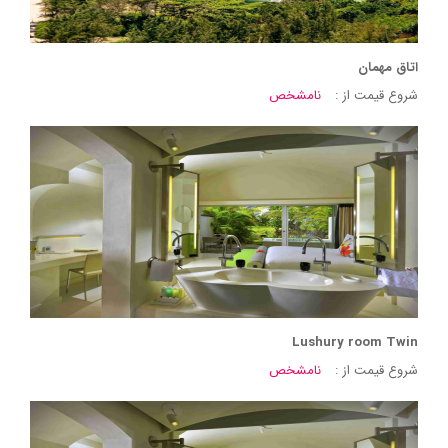
اتاق مهمان
شروع قیمت از :
نامشخص
Lushury room Twin
شروع قیمت از :
نامشخص