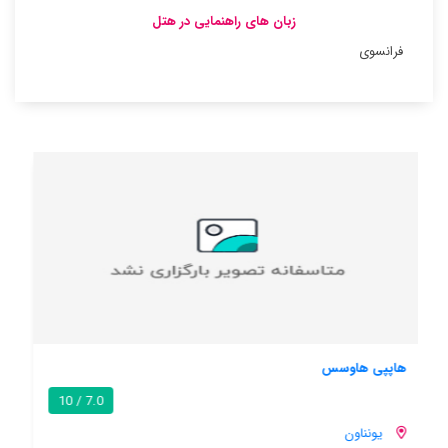
زبان های راهنمایی در هتل
فرانسوی
آنجامازا ویلیج
7.1 / 10
یونناون