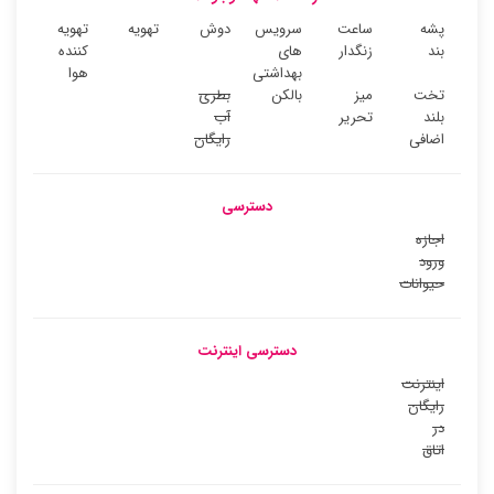
پشه
ساعت
سرویس
دوش
تهویه
تهویه
بند
زنگدار
های
کننده
بهداشتی
هوا
تخت
میز
بالکن
بطری
بلند
تحریر
آب
اضافی
رایگان
دسترسی
اجازه
ورود
حیوانات
دسترسی اینترنت
اینترنت
رایگان
در
اتاق