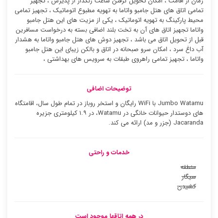
زمان از اقامت ، امکان تحویل گرفتن ساعت زنگدار از پذیرش ، تجهیز
تمامی اتاق های هتل جامبو واتاما به تهویه مطبوع اتوماتیک ، تجهیز تمامی
محیط پارکینگ به تهویه اتوماتیک ، یکی از مزیت های این هتل جامبو
واتاما تجهیز اتاق های آن به تخت بلند اضافی بسته به درخواست مسافرین
قبل از تحویل اتاق می باشد ، تجهیز دوش های هتل جامبو واتاما به هشدار
آب داغ سرد ، امکان سرو صبحانه در اتاق و بالکن زیبای این هتل جامبو
واتاما ، تجهیز تمامی راهروی طبقات به سرویس های بهداشتی ،
توضیحات اضافی
Jumbo Watamu با WiFi رایگان و استخر روباز در تمام طول سال، اقامتگاه
های دوستدار حیوانات خانگی در Watamu، در ۱.۹ کیلومتری جزیره
Jacaranda (جزر و مد) ارائه می کند.
خدمات و راحتی
منطقه
سیگار
کشیدن
در همه اتاقها موجود است