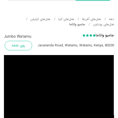
دهه
هتل‌های آفریقا
هتل‌های کنیا
هتل‌های کیلیفی
جامبو واتاما
هتل‌های یونناون
جامبو واتاما
Jumbo Watamu
Jacaranda Road, Watamu, Watamu, Kenya, 80200
روی نقشه