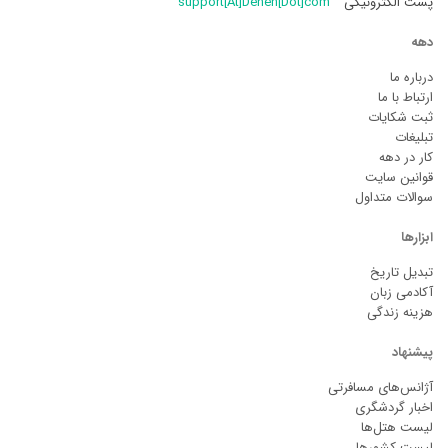
پست الکترونیکی
support[At]Deheh[Dot]com
دهه
درباره ما
ارتباط با ما
ثبت شکایات
تبلیغات
کار در دهه
قوانین سایت
سوالات متداول
ابزارها
تبدیل تاریخ
آکادمی زبان
هزینه زندگی
پیشنهاد
آژانس‌های مسافرتی
اخبار گردشگری
لیست هتل‌ها
لیست کشورها