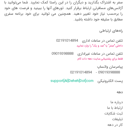
سفر به اشتراک بگذارید و دیگران را در این راستا کمک نمایید. شما می‌توانید با
آژانس‌های مسافرتی ارتباط برقرار کنید. تورهای آنها را ببینید و فرصت های خود
را برحسب نیاز خود تغییر دهید. همچنین می توانید برای خود برنامه سفری
مطابق با سلیقه خود داشته باشید.
راه‌های ارتباطی
تلفن تماس در ساعات اداری
02191014894
داخلی "صفر" یا "صد و یک" را وارد نمایید
تلفن تماس در ساعات غیراداری
09019398888
فقط برای پشتیبانی سایت دهه دات کام
پیامرسان واتساپ
02191014894
-
09019398888
پست الکترونیکی
support[At]Deheh[Dot]com
دهه
درباره ما
ارتباط با ما
ثبت شکایات
تبلیغات
کار در دهه