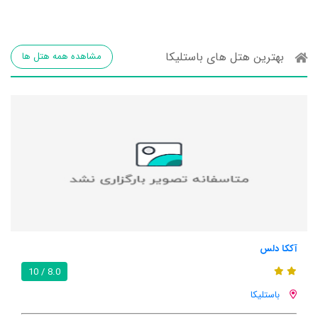
بهترین هتل های باستلیکا
مشاهده همه هتل ها
آککا دلس
8.0 / 10
باستلیکا