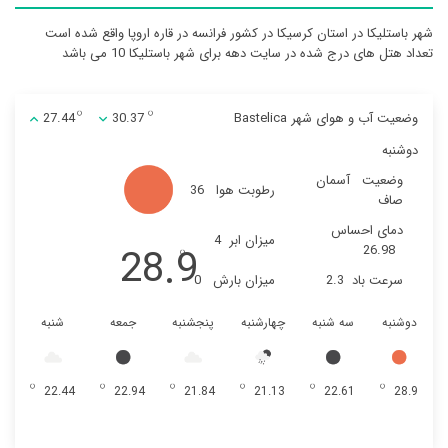
شهر باستلیکا در استان کرسیکا در کشور فرانسه در قاره اروپا واقع شده است
تعداد هتل های درج شده در سایت دهه برای شهر باستلیکا 10 می باشد
وضعیت آب و هوای شهر Bastelica
30.37
27.44
دوشنبه
وضعیت
آسمان
رطوبت هوا
36
صاف
دمای احساس
میزان ابر
4
28.9
26.98
سرعت باد
2.3
میزان بارش
0
دوشنبه
سه شنبه
چهارشنبه
پنجشنبه
جمعه
شنبه
22.44
22.94
21.84
21.13
22.61
28.9