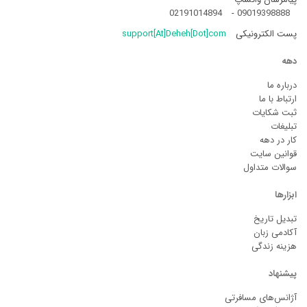
02191014894
-
09019398888
پست الکترونیکی
support[At]Deheh[Dot]com
دهه
درباره ما
ارتباط با ما
ثبت شکایات
تبلیغات
کار در دهه
قوانین سایت
سوالات متداول
ابزارها
تبدیل تاریخ
آکادمی زبان
هزینه زندگی
پیشنهاد
آژانس‌های مسافرتی