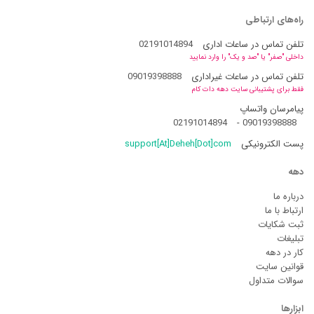
راه‌های ارتباطی
تلفن تماس در ساعات اداری
02191014894
داخلی "صفر" یا "صد و یک" را وارد نمایید
تلفن تماس در ساعات غیراداری
09019398888
فقط برای پشتیبانی سایت دهه دات کام
پیامرسان واتساپ
02191014894
-
09019398888
پست الکترونیکی
support[At]Deheh[Dot]com
دهه
درباره ما
ارتباط با ما
ثبت شکایات
تبلیغات
کار در دهه
قوانین سایت
سوالات متداول
ابزارها