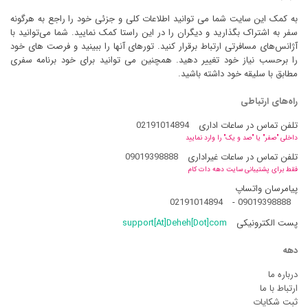
به کمک این سایت شما می توانید اطلاعات کلی و جزئی خود را راجع به هرگونه
سفر به اشتراک بگذارید و دیگران را در این راستا کمک نمایید. شما می‌توانید با
آژانس‌های مسافرتی ارتباط برقرار کنید. تورهای آنها را ببینید و فرصت های خود
را برحسب نیاز خود تغییر دهید. همچنین می توانید برای خود برنامه سفری
مطابق با سلیقه خود داشته باشید.
راه‌های ارتباطی
تلفن تماس در ساعات اداری
02191014894
داخلی "صفر" یا "صد و یک" را وارد نمایید
تلفن تماس در ساعات غیراداری
09019398888
فقط برای پشتیبانی سایت دهه دات کام
پیامرسان واتساپ
02191014894
-
09019398888
پست الکترونیکی
support[At]Deheh[Dot]com
دهه
درباره ما
ارتباط با ما
ثبت شکایات