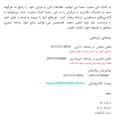
به کمک این سایت شما می توانید اطلاعات کلی و جزئی خود را راجع به هرگونه
سفر به اشتراک بگذارید و دیگران را در این راستا کمک نمایید. شما می‌توانید با
آژانس‌های مسافرتی ارتباط برقرار کنید. تورهای آنها را ببینید و فرصت های خود
را برحسب نیاز خود تغییر دهید. همچنین می توانید برای خود برنامه سفری
مطابق با سلیقه خود داشته باشید.
راه‌های ارتباطی
تلفن تماس در ساعات اداری
02191014894
داخلی "صفر" یا "صد و یک" را وارد نمایید
تلفن تماس در ساعات غیراداری
09019398888
فقط برای پشتیبانی سایت دهه دات کام
پیامرسان واتساپ
02191014894
-
09019398888
پست الکترونیکی
support[At]Deheh[Dot]com
دهه
درباره ما
ارتباط با ما
ثبت شکایات