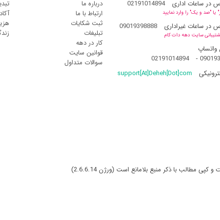
س در ساعات اداری
02191014894
درباره ما
تبدی
ارتباط با ما
آکاد
یا "صد و یک" را وارد نمایید
ثبت شکایات
هزین
س در ساعات غیراداری
09019398888
تبلیغات
زند
شتیبانی سایت دهه دات کام
کار در دهه
 واتساپ
قوانین سایت
02191014894
-
09019
سوالات متداول
ترونیکی
support[At]Deheh[Dot]com