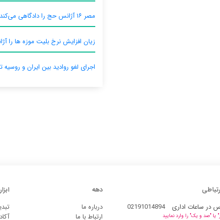
مصر ۱۶ آژانس حج را دادگاهی می‌کند
زیان افزایش نرخ بلیت موزه ها را آژان
اجرای لغو روادید بین ایران و روسیه ت
رتباطی
دهه
ابزار
س در ساعات اداری
02191014894
درباره ما
تبدی
ارتباط با ما
آکاد
یا "صد و یک" را وارد نمایید