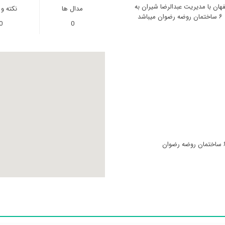
ان با مدیریت عبدالرضا شیران به
مدال ها
نکته و
د
0
0