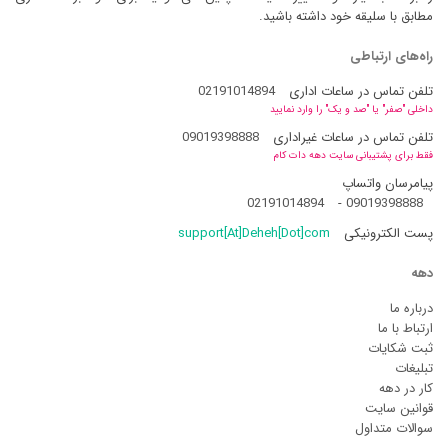
مطابق با سلیقه خود داشته باشید.
راه‌های ارتباطی
تلفن تماس در ساعات اداری
02191014894
داخلی "صفر" یا "صد و یک" را وارد نمایید
تلفن تماس در ساعات غیراداری
09019398888
فقط برای پشتیبانی سایت دهه دات کام
پیامرسان واتساپ
02191014894
-
09019398888
پست الکترونیکی
support[At]Deheh[Dot]com
دهه
درباره ما
ارتباط با ما
ثبت شکایات
تبلیغات
کار در دهه
قوانین سایت
سوالات متداول