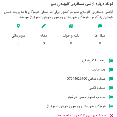
کوتاه درباره آژانس مسافرتی گاوبندي سير
آژانس مسافرتی گاوبندي سير در کشور ایران در استان هرمزگان با مدیریت حسن
هوشيار به آدرس هرمزگان-شهرستان پارسيان-خيابان امام (ره) میباشد
مدال ها
نکته و جواب
مقاله
بروزرسانی
0
0
0
0
پست الکترونیکی
وب سایت
شماره تماس 07644626160
شماره فکس
صاحب امتیاز حسن هوشيار
هرمزگان-شهرستان پارسيان-خيابان امام (ره)
اطلاعات بر روی نقشه وارد نشده است