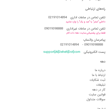
راه‌های ارتباطی
تلفن تماس در ساعات اداری
02191014894
داخلی "صفر" یا "صد و یک" را وارد نمایید
تلفن تماس در ساعات غیراداری
09019398888
فقط برای پشتیبانی سایت دهه دات کام
پیامرسان واتساپ
02191014894
-
09019398888
پست الکترونیکی
support[At]Deheh[Dot]com
دهه
درباره ما
ارتباط با ما
ثبت شکایات
تبلیغات
کار در دهه
قوانین سایت
سوالات متداول