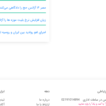
مصر ۱۶ آژانس حج را دادگاهی می‌کند
زیان افزایش نرخ بلیت موزه ها را آژان
اجرای لغو روادید بین ایران و روسیه ت
رتباطی
دهه
ابزار
س در ساعات اداری
02191014894
درباره ما
تبدی
ارتباط با ما
آکاد
یا "صد و یک" را وارد نمایید