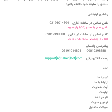
مطابق با سلیقه خود داشته باشید.
راه‌های ارتباطی
تلفن تماس در ساعات اداری
02191014894
داخلی "صفر" یا "صد و یک" را وارد نمایید
تلفن تماس در ساعات غیراداری
09019398888
فقط برای پشتیبانی سایت دهه دات کام
پیامرسان واتساپ
02191014894
-
09019398888
پست الکترونیکی
support[At]Deheh[Dot]com
دهه
درباره ما
ارتباط با ما
ثبت شکایات
تبلیغات
کار در دهه
قوانین سایت
سوالات متداول