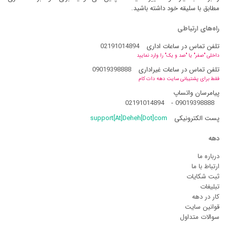
مطابق با سلیقه خود داشته باشید.
راه‌های ارتباطی
تلفن تماس در ساعات اداری
02191014894
داخلی "صفر" یا "صد و یک" را وارد نمایید
تلفن تماس در ساعات غیراداری
09019398888
فقط برای پشتیبانی سایت دهه دات کام
پیامرسان واتساپ
02191014894
-
09019398888
پست الکترونیکی
support[At]Deheh[Dot]com
دهه
درباره ما
ارتباط با ما
ثبت شکایات
تبلیغات
کار در دهه
قوانین سایت
سوالات متداول