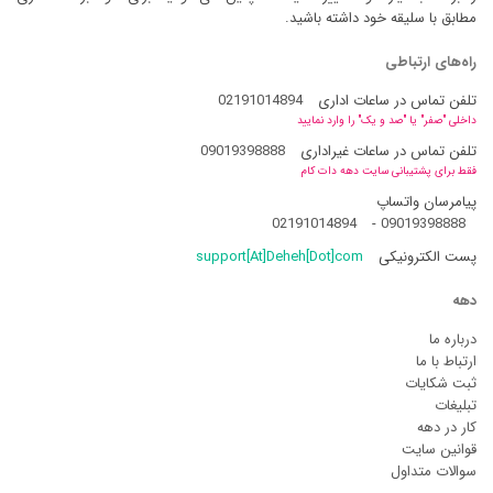
مطابق با سلیقه خود داشته باشید.
راه‌های ارتباطی
تلفن تماس در ساعات اداری
02191014894
داخلی "صفر" یا "صد و یک" را وارد نمایید
تلفن تماس در ساعات غیراداری
09019398888
فقط برای پشتیبانی سایت دهه دات کام
پیامرسان واتساپ
02191014894
-
09019398888
پست الکترونیکی
support[At]Deheh[Dot]com
دهه
درباره ما
ارتباط با ما
ثبت شکایات
تبلیغات
کار در دهه
قوانین سایت
سوالات متداول