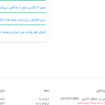
مصر ۱۶ آژانس حج را دادگاهی می‌کند
زیان افزایش نرخ بلیت موزه ها را آژان
اجرای لغو روادید بین ایران و روسیه ت
رتباطی
دهه
ابزار
س در ساعات اداری
02191014894
درباره ما
تبدی
ارتباط با ما
آکاد
یا "صد و یک" را وارد نمایید