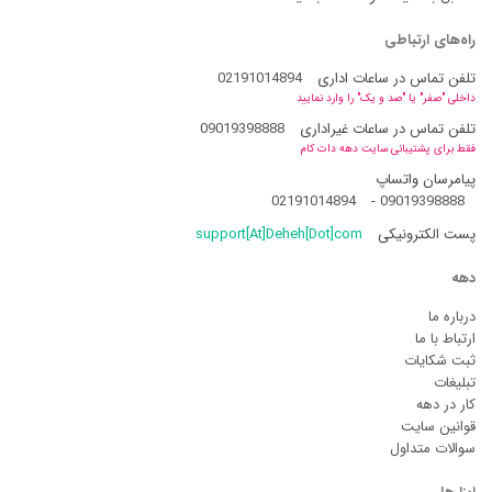
راه‌های ارتباطی
تلفن تماس در ساعات اداری
02191014894
داخلی "صفر" یا "صد و یک" را وارد نمایید
تلفن تماس در ساعات غیراداری
09019398888
فقط برای پشتیبانی سایت دهه دات کام
پیامرسان واتساپ
02191014894
-
09019398888
پست الکترونیکی
support[At]Deheh[Dot]com
دهه
درباره ما
ارتباط با ما
ثبت شکایات
تبلیغات
کار در دهه
قوانین سایت
سوالات متداول