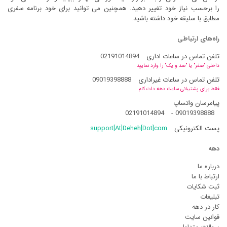
را برحسب نیاز خود تغییر دهید. همچنین می توانید برای خود برنامه سفری
مطابق با سلیقه خود داشته باشید.
راه‌های ارتباطی
تلفن تماس در ساعات اداری
02191014894
داخلی "صفر" یا "صد و یک" را وارد نمایید
تلفن تماس در ساعات غیراداری
09019398888
فقط برای پشتیبانی سایت دهه دات کام
پیامرسان واتساپ
02191014894
-
09019398888
پست الکترونیکی
support[At]Deheh[Dot]com
دهه
درباره ما
ارتباط با ما
ثبت شکایات
تبلیغات
کار در دهه
قوانین سایت