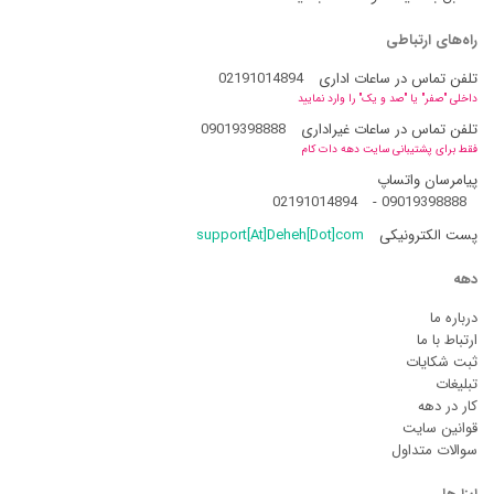
راه‌های ارتباطی
تلفن تماس در ساعات اداری
02191014894
داخلی "صفر" یا "صد و یک" را وارد نمایید
تلفن تماس در ساعات غیراداری
09019398888
فقط برای پشتیبانی سایت دهه دات کام
پیامرسان واتساپ
02191014894
-
09019398888
پست الکترونیکی
support[At]Deheh[Dot]com
دهه
درباره ما
ارتباط با ما
ثبت شکایات
تبلیغات
کار در دهه
قوانین سایت
سوالات متداول