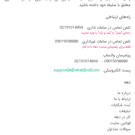
مطابق با سلیقه خود داشته باشید.
راه‌های ارتباطی
تلفن تماس در ساعات اداری
02191014894
داخلی "صفر" یا "صد و یک" را وارد نمایید
تلفن تماس در ساعات غیراداری
09019398888
فقط برای پشتیبانی سایت دهه دات کام
پیامرسان واتساپ
02191014894
-
09019398888
پست الکترونیکی
support[At]Deheh[Dot]com
دهه
درباره ما
ارتباط با ما
ثبت شکایات
تبلیغات
کار در دهه
قوانین سایت
سوالات متداول