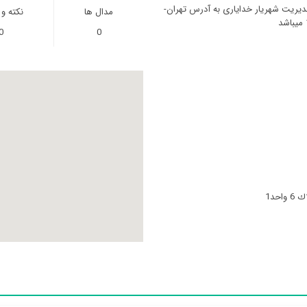
دیریت شهریار خدایاری به آدرس تهران-
مدال ها
نکته و
0
0
حد1