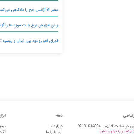
مصر ۱۶ آژانس حج را دادگاهی می‌کند
زیان افزایش نرخ بلیت موزه ها را آژان
اجرای لغو روادید بین ایران و روسیه ت
رتباطی
دهه
ابزار
س در ساعات اداری
02191014894
درباره ما
تبدی
ارتباط با ما
آکاد
یا "صد و یک" را وارد نمایید