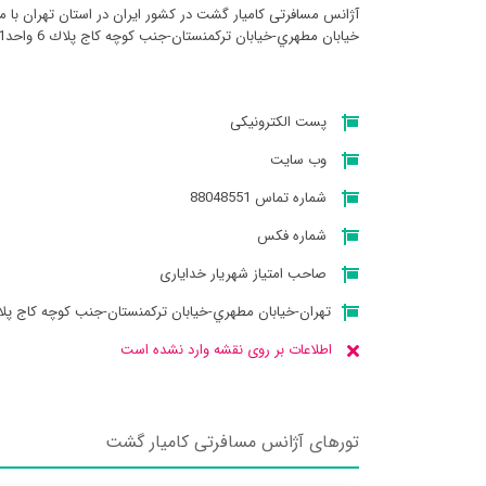
آژانس مسافرتی کاميار گشت در کشور ایران در استان تهران با م
خيابان مطهري-خيابان تركمنستان-جنب كوچه كاج پلاك 6 واحد1 میباشد
پست الکترونیکی
وب سایت
شماره تماس 88048551
شماره فکس
صاحب امتیاز شهریار خدایاری
تهران-خيابان مطهري-خيابان تركمنستان-جنب كوچه كاج پلاك 6 وا
اطلاعات بر روی نقشه وارد نشده است
تورهای آژانس مسافرتی کاميار گشت