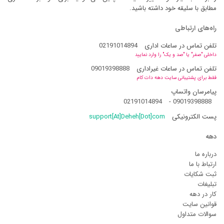
مطابق با سلیقه خود داشته باشید.
راه‌های ارتباطی
تلفن تماس در ساعات اداری
02191014894
داخلی "صفر" یا "صد و یک" را وارد نمایید
تلفن تماس در ساعات غیراداری
09019398888
فقط برای پشتیبانی سایت دهه دات کام
پیامرسان واتساپ
02191014894
-
09019398888
پست الکترونیکی
support[At]Deheh[Dot]com
دهه
درباره ما
ارتباط با ما
ثبت شکایات
تبلیغات
کار در دهه
قوانین سایت
سوالات متداول