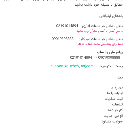
مطابق با سلیقه خود داشته باشید.
راه‌های ارتباطی
تلفن تماس در ساعات اداری
02191014894
داخلی "صفر" یا "صد و یک" را وارد نمایید
تلفن تماس در ساعات غیراداری
09019398888
فقط برای پشتیبانی سایت دهه دات کام
پیامرسان واتساپ
02191014894
-
09019398888
پست الکترونیکی
support[At]Deheh[Dot]com
دهه
درباره ما
ارتباط با ما
ثبت شکایات
تبلیغات
کار در دهه
قوانین سایت
سوالات متداول