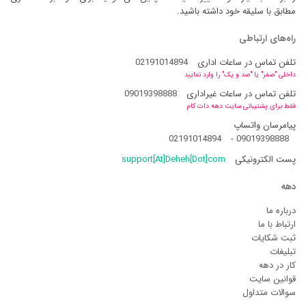
مطابق با سلیقه خود داشته باشید.
راه‌های ارتباطی
تلفن تماس در ساعات اداری
02191014894
داخلی "صفر" یا "صد و یک" را وارد نمایید
تلفن تماس در ساعات غیراداری
09019398888
فقط برای پشتیبانی سایت دهه دات کام
پیامرسان واتساپ
02191014894
-
09019398888
پست الکترونیکی
support[At]Deheh[Dot]com
دهه
درباره ما
ارتباط با ما
ثبت شکایات
تبلیغات
کار در دهه
قوانین سایت
سوالات متداول