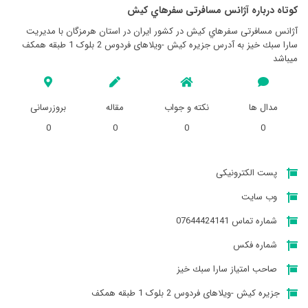
کوتاه درباره آژانس مسافرتی سفرهاي کيش
آژانس مسافرتی سفرهاي کيش در کشور ایران در استان هرمزگان با مدیریت
سارا سبك خيز به آدرس جزيره كيش -ویلاهای فردوس 2 بلوک 1 طبقه همکف
میباشد
مدال ها
نکته و جواب
مقاله
بروزرسانی
0
0
0
0
پست الکترونیکی
وب سایت
شماره تماس 07644424141
شماره فکس
صاحب امتیاز سارا سبك خيز
جزيره كيش -ویلاهای فردوس 2 بلوک 1 طبقه همکف