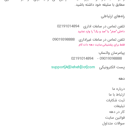
مطابق با سلیقه خود داشته باشید.
راه‌های ارتباطی
تلفن تماس در ساعات اداری
02191014894
داخلی "صفر" یا "صد و یک" را وارد نمایید
تلفن تماس در ساعات غیراداری
09019398888
فقط برای پشتیبانی سایت دهه دات کام
پیامرسان واتساپ
02191014894
-
09019398888
پست الکترونیکی
support[At]Deheh[Dot]com
دهه
درباره ما
ارتباط با ما
ثبت شکایات
تبلیغات
کار در دهه
قوانین سایت
سوالات متداول