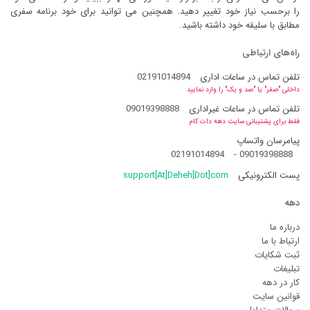
را برحسب نیاز خود تغییر دهید. همچنین می توانید برای خود برنامه سفری
مطابق با سلیقه خود داشته باشید.
راه‌های ارتباطی
تلفن تماس در ساعات اداری
02191014894
داخلی "صفر" یا "صد و یک" را وارد نمایید
تلفن تماس در ساعات غیراداری
09019398888
فقط برای پشتیبانی سایت دهه دات کام
پیامرسان واتساپ
02191014894
-
09019398888
پست الکترونیکی
support[At]Deheh[Dot]com
دهه
درباره ما
ارتباط با ما
ثبت شکایات
تبلیغات
کار در دهه
قوانین سایت