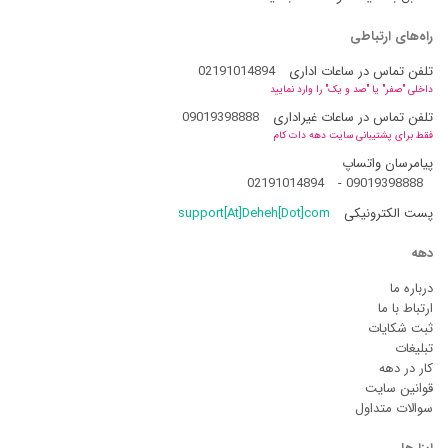
راه‌های ارتباطی
تلفن تماس در ساعات اداری
02191014894
داخلی "صفر" یا "صد و یک" را وارد نمایید
تلفن تماس در ساعات غیراداری
09019398888
فقط برای پشتیبانی سایت دهه دات کام
پیامرسان واتساپ
02191014894
-
09019398888
پست الکترونیکی
support[At]Deheh[Dot]com
دهه
درباره ما
ارتباط با ما
ثبت شکایات
تبلیغات
کار در دهه
قوانین سایت
سوالات متداول