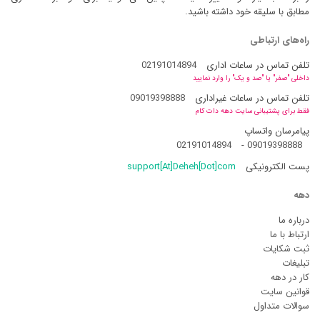
مطابق با سلیقه خود داشته باشید.
راه‌های ارتباطی
تلفن تماس در ساعات اداری
02191014894
داخلی "صفر" یا "صد و یک" را وارد نمایید
تلفن تماس در ساعات غیراداری
09019398888
فقط برای پشتیبانی سایت دهه دات کام
پیامرسان واتساپ
02191014894
-
09019398888
پست الکترونیکی
support[At]Deheh[Dot]com
دهه
درباره ما
ارتباط با ما
ثبت شکایات
تبلیغات
کار در دهه
قوانین سایت
سوالات متداول