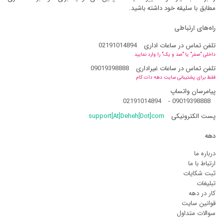
مطابق با سلیقه خود داشته باشید.
راه‌های ارتباطی
تلفن تماس در ساعات اداری
02191014894
داخلی "صفر" یا "صد و یک" را وارد نمایید
تلفن تماس در ساعات غیراداری
09019398888
فقط برای پشتیبانی سایت دهه دات کام
پیامرسان واتساپ
02191014894
-
09019398888
پست الکترونیکی
support[At]Deheh[Dot]com
دهه
درباره ما
ارتباط با ما
ثبت شکایات
تبلیغات
کار در دهه
قوانین سایت
سوالات متداول