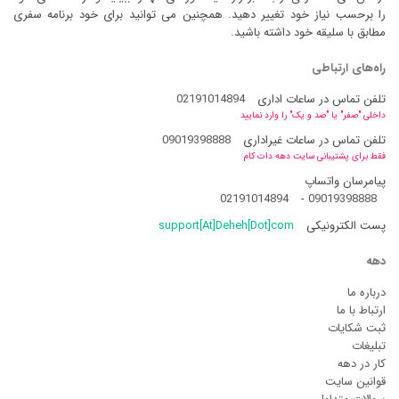
را برحسب نیاز خود تغییر دهید. همچنین می توانید برای خود برنامه سفری
مطابق با سلیقه خود داشته باشید.
راه‌های ارتباطی
تلفن تماس در ساعات اداری
02191014894
داخلی "صفر" یا "صد و یک" را وارد نمایید
تلفن تماس در ساعات غیراداری
09019398888
فقط برای پشتیبانی سایت دهه دات کام
پیامرسان واتساپ
02191014894
-
09019398888
پست الکترونیکی
support[At]Deheh[Dot]com
دهه
درباره ما
ارتباط با ما
ثبت شکایات
تبلیغات
کار در دهه
قوانین سایت