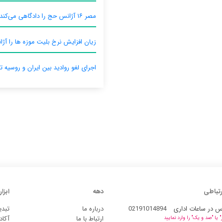
مصر ۱۶ آژانس حج را دادگاهی می‌کند
زیان افزایش نرخ بلیت موزه ها را آژان
اجرای لغو روادید بین ایران و روسیه ت
رتباطی
دهه
ابزار
س در ساعات اداری
02191014894
درباره ما
تبدی
ارتباط با ما
آکاد
یا "صد و یک" را وارد نمایید