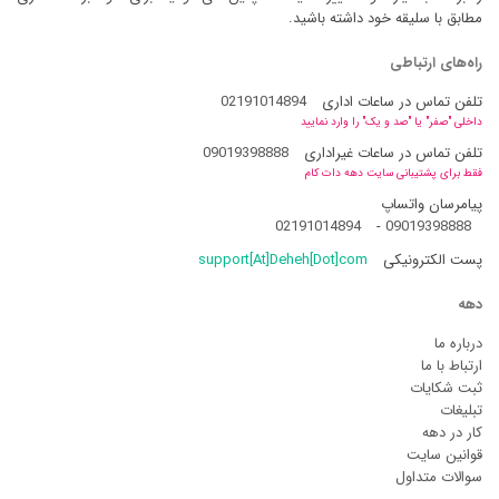
مطابق با سلیقه خود داشته باشید.
راه‌های ارتباطی
تلفن تماس در ساعات اداری
02191014894
داخلی "صفر" یا "صد و یک" را وارد نمایید
تلفن تماس در ساعات غیراداری
09019398888
فقط برای پشتیبانی سایت دهه دات کام
پیامرسان واتساپ
02191014894
-
09019398888
پست الکترونیکی
support[At]Deheh[Dot]com
دهه
درباره ما
ارتباط با ما
ثبت شکایات
تبلیغات
کار در دهه
قوانین سایت
سوالات متداول