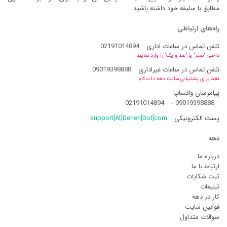
مطابق با سلیقه خود داشته باشید.
راه‌های ارتباطی
تلفن تماس در ساعات اداری
02191014894
داخلی "صفر" یا "صد و یک" را وارد نمایید
تلفن تماس در ساعات غیراداری
09019398888
فقط برای پشتیبانی سایت دهه دات کام
پیامرسان واتساپ
02191014894
-
09019398888
پست الکترونیکی
support[At]Deheh[Dot]com
دهه
درباره ما
ارتباط با ما
ثبت شکایات
تبلیغات
کار در دهه
قوانین سایت
سوالات متداول