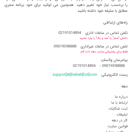
را برحسب نیاز خود تغییر دهید. همچنین می توانید برای خود برنامه سفری
مطابق با سلیقه خود داشته باشید.
راه‌های ارتباطی
تلفن تماس در ساعات اداری
02191014894
داخلی "صفر" یا "صد و یک" را وارد نمایید
تلفن تماس در ساعات غیراداری
09019398888
فقط برای پشتیبانی سایت دهه دات کام
پیامرسان واتساپ
02191014894
-
09019398888
پست الکترونیکی
support[At]Deheh[Dot]com
دهه
درباره ما
ارتباط با ما
ثبت شکایات
تبلیغات
کار در دهه
قوانین سایت