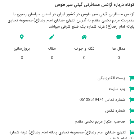
کوتاه درباره آژانس مسافرتی گيتي سير طوس
آژانس مسافرتی گيتي سير طوس در کشور ایران در استان خراسان رضوي با
مدیریت مریم نخعی مقدم به آدرس انتهای خیابان امام رضا(ع)-مجموعه تجاری
پایانه امام رضا(ع) غرفه شماره یک ضلع شرقی میباشد
مدال ها
نکته و جواب
مقاله
بروزرسانی
0
0
0
0
پست الکترونیکی
وب سایت
شماره تماس 05138519474
شماره فکس
صاحب امتیاز مریم نخعی مقدم
انتهای خیابان امام رضا(ع)-مجموعه تجاری پایانه امام رضا(ع) غرفه شماره
یک ضلع شرقی