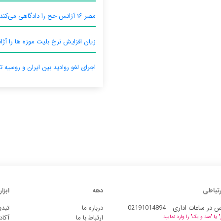
مصر ۱۶ آژانس حج را دادگاهی می‌کند
زیان افزایش نرخ بلیت موزه ها را آژان
اجرای لغو روادید بین ایران و روسیه ت
رتباطی
دهه
ابزار
س در ساعات اداری
02191014894
درباره ما
تبدی
ارتباط با ما
آکاد
یا "صد و یک" را وارد نمایید