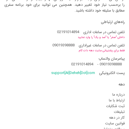
را برحسب نیاز خود تغییر دهید. همچنین می توانید برای خود برنامه سفری
مطابق با سلیقه خود داشته باشید.
راه‌های ارتباطی
تلفن تماس در ساعات اداری
02191014894
داخلی "صفر" یا "صد و یک" را وارد نمایید
تلفن تماس در ساعات غیراداری
09019398888
فقط برای پشتیبانی سایت دهه دات کام
پیامرسان واتساپ
02191014894
-
09019398888
پست الکترونیکی
support[At]Deheh[Dot]com
دهه
درباره ما
ارتباط با ما
ثبت شکایات
تبلیغات
کار در دهه
قوانین سایت